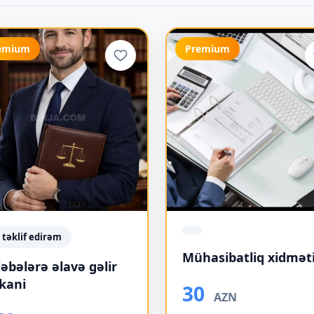
emium
Premium
ş təklif edirəm
Mühasibatliq xidmət
ləbələrə əlavə gəlir
kani
30
AZN