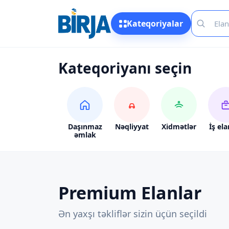
Kateqoriyalar
Kateqoriyanı seçin
Daşınmaz
Nəqliyyat
Xidmətlər
İş ela
əmlak
Premium Elanlar
Ən yaxşı təkliflər sizin üçün seçildi