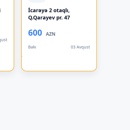
i
İcarəyə 2 otaqlı,
Q.Qarayev pr. 47
600
AZN
qust
Bakı
03 Avqust