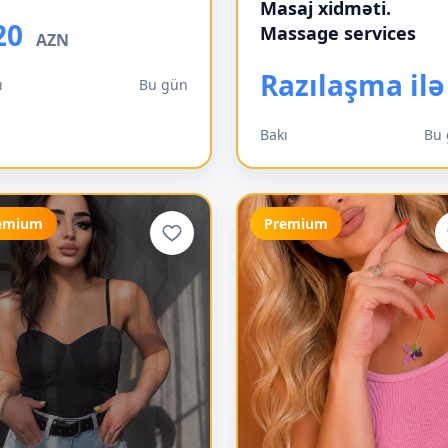
Masaj xidməti.
20
Massage services
AZN
Razılaşma ilə
ı
Bu gün
Bakı
Bu
emium
Premium