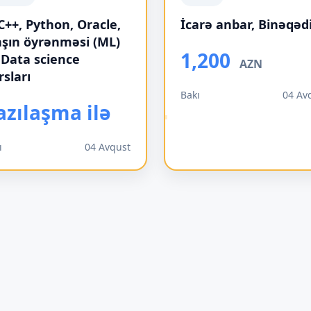
 C++, Python, Oracle,
İcarə anbar, Binəqəd
şın öyrənməsi (ML)
1,200
 Data science
AZN
rsları
Bakı
04 Av
azılaşma ilə
ı
04 Avqust