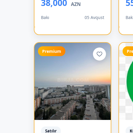
38,000
5
AZN
Bakı
05 Avqust
Bak
Premium
Pr
Satılır
K