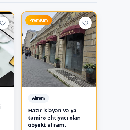
Premium
Alıram
i
Hazır işləyən və ya
təmirə ehtiyacı olan
obyekt alıram.