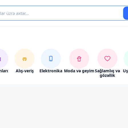
nları
Alış-veriş
Elektronika
Moda və geyim
Sağlamlıq və
Uş
gözəllik