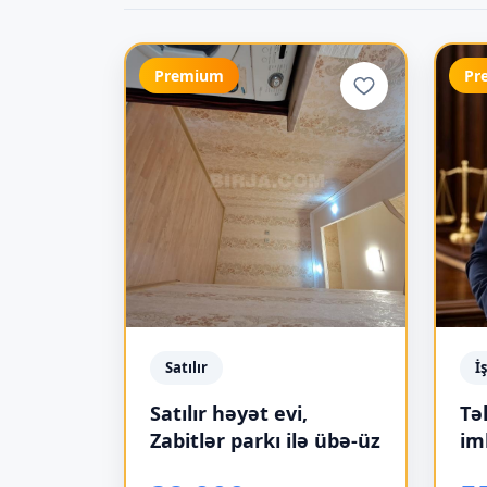
Premium
Pr
Satılır
İ
Satılır həyət evi,
Tə
Zabitlər parkı ilə übə-üz
im