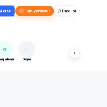
Axtar
+
Elan yerləşdir
Daxil ol
aq aləmi
Digər