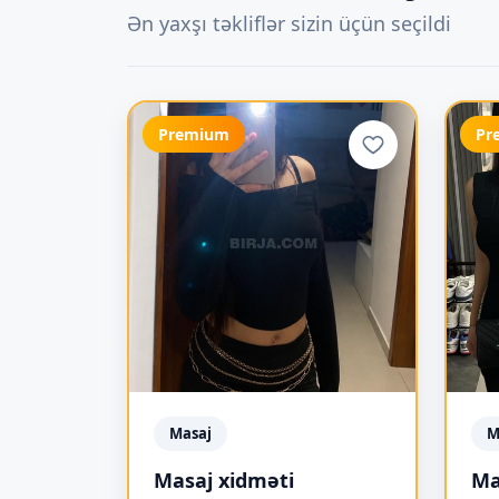
Ən yaxşı təkliflər sizin üçün seçildi
Premium
Pr
Masaj
M
Masaj xidməti
Ma