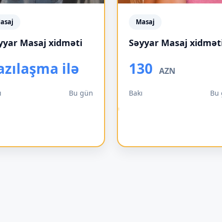
asaj
Masaj
yyar Masaj xidməti
Səyyar Masaj xidmət
azılaşma ilə
130
AZN
ı
Bu gün
Bakı
Bu