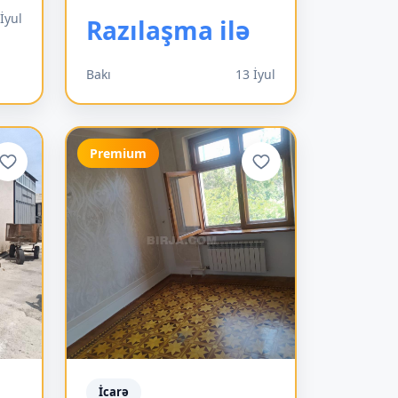
İyul
Razılaşma ilə
Bakı
13 İyul
Premium
İcarə