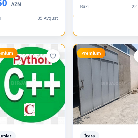
50
AZN
Bakı
22 
ı
05 Avqust
emium
Premium
urslar
İcarə