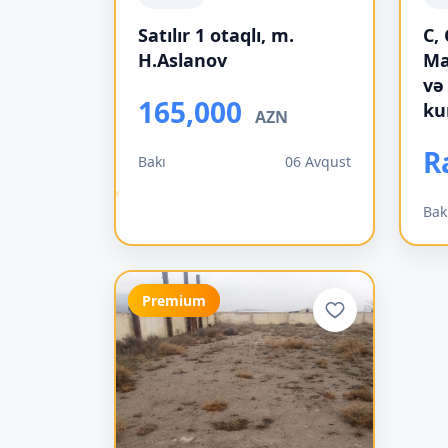
Satılır 1 otaqlı, m.
C,
H.Aslanov
Ma
və
165,000
ku
AZN
R
Bakı
06 Avqust
Bak
Premium