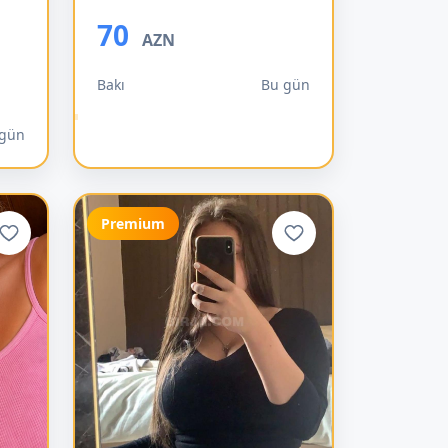
70
AZN
Bakı
Bu gün
 gün
Premium