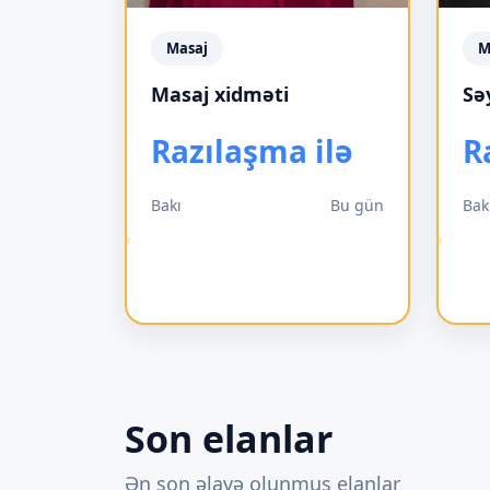
Masaj
M
Masaj xidməti
Sə
Razılaşma ilə
R
Bakı
Bu gün
Bak
Son elanlar
Ən son əlavə olunmuş elanlar