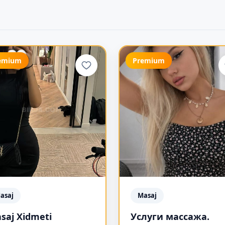
emium
Premium
asaj
Masaj
saj Xidmeti
Услуги массажа.