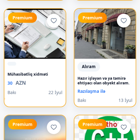
Premium
Premium
Alıram
Mühasibatliq xidməti
Hazır işləyən və ya təmirə
AZN
30
ehtiyacı olan obyekt alıram.
Razılaşma ilə
Bakı
22 İyul
Bakı
13 İyul
Premium
Premium