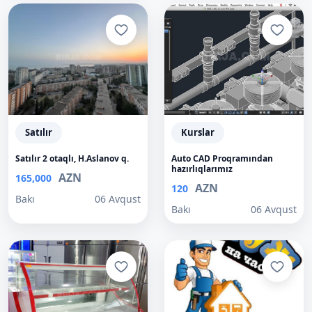
Satılır
Kurslar
Satılır 2 otaqlı, H.Aslanov q.
Auto CAD Proqramından
hazırlıqlarımız
AZN
165,000
AZN
120
Bakı
06 Avqust
Bakı
06 Avqust