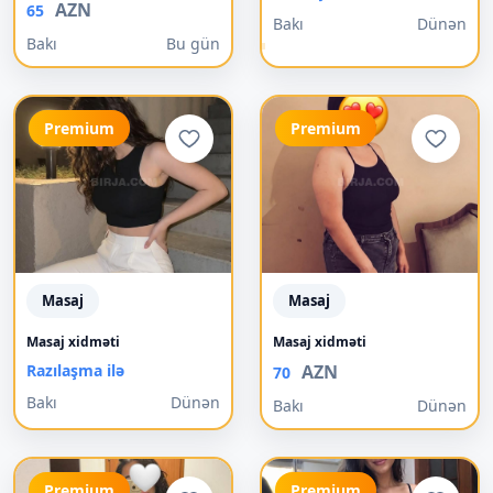
AZN
65
Bakı
Dünən
Bakı
Bu gün
Premium
Premium
Masaj
Masaj
Masaj xidməti
Masaj xidməti
Razılaşma ilə
AZN
70
Bakı
Dünən
Bakı
Dünən
Premium
Premium