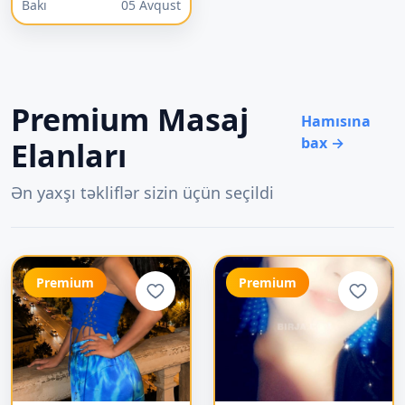
Bakı
05 Avqust
Premium Masaj
Hamısına
bax →
Elanları
Ən yaxşı təkliflər sizin üçün seçildi
Premium
Premium