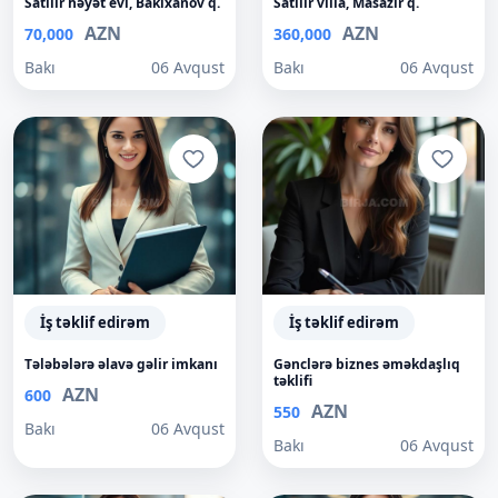
Satılır həyət evi, Bakıxanov q.
Satılır villa, Masazır q.
AZN
AZN
70,000
360,000
Bakı
06 Avqust
Bakı
06 Avqust
İş təklif edirəm
İş təklif edirəm
Tələbələrə əlavə gəlir imkanı
Gənclərə biznes əməkdaşlıq
təklifi
AZN
600
AZN
550
Bakı
06 Avqust
Bakı
06 Avqust