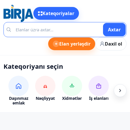
Kateqoriyalar
Axtar
+
Elan yerləşdir
Daxil ol
Kateqoriyanı seçin
Daşınmaz
Nəqliyyat
Xidmətlər
İş elanları
Alış-ve
əmlak