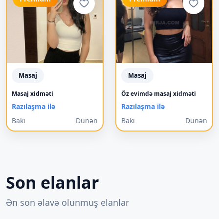
Masaj
Masaj
Masaj xidməti
Öz evimdə masaj xidməti
Razılaşma ilə
Razılaşma ilə
Bakı
Dünən
Bakı
Dünən
Son elanlar
Ən son əlavə olunmuş elanlar