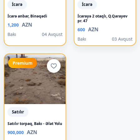
İcarə
İcarə
İcarə anbar, Binəqədi
İcarəyə 2 otaqlı, Q.Qarayev
pr. 47
AZN
1,200
AZN
600
Bakı
04 Avqust
Bakı
03 Avqust
Premium
Satılır
Satılır torpaq, Bakı - Ələt Yolu
AZN
900,000