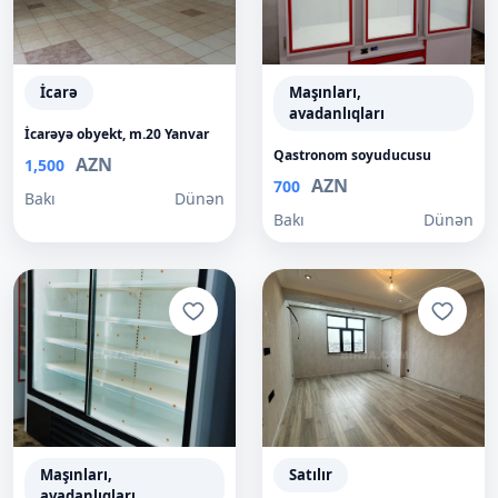
İcarə
Maşınları,
avadanlıqları
İcarəyə obyekt, m.20 Yanvar
Qastronom soyuducusu
AZN
1,500
AZN
700
Bakı
Dünən
Bakı
Dünən
Maşınları,
Satılır
avadanlıqları