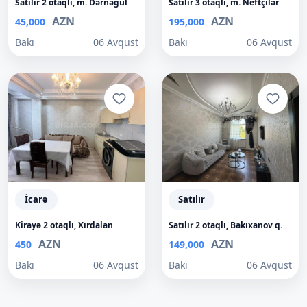
Satılır 2 otaqlı, m. Dərnəgül
Satılır 3 otaqlı, m. Neftçilər
AZN
AZN
45,000
195,000
Bakı
06 Avqust
Bakı
06 Avqust
İcarə
Satılır
Kirayə 2 otaqlı, Xırdalan
Satılır 2 otaqlı, Bakıxanov q.
AZN
AZN
450
149,000
Bakı
06 Avqust
Bakı
06 Avqust