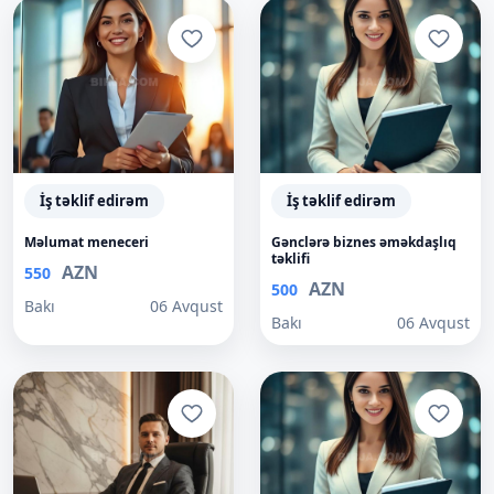
İş təklif edirəm
İş təklif edirəm
Məlumat meneceri
Gənclərə biznes əməkdaşlıq
təklifi
AZN
550
AZN
500
Bakı
06 Avqust
Bakı
06 Avqust