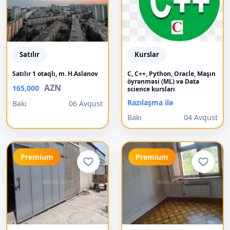
Satılır
Kurslar
Satılır 1 otaqlı, m. H.Aslanov
C, C++, Python, Oracle, Maşın
öyrənməsi (ML) və Data
AZN
165,000
science kursları
Razılaşma ilə
Bakı
06 Avqust
Bakı
04 Avqust
Premium
Premium