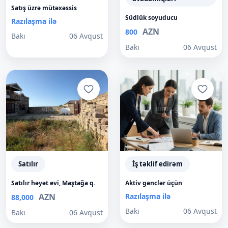
Satış üzrə mütəxəssis
Südlük soyuducu
Razılaşma ilə
AZN
800
Bakı
06 Avqust
Bakı
06 Avqust
Satılır
İş təklif edirəm
Satılır həyət evi, Maştağa q.
Aktiv gənclər üçün
AZN
Razılaşma ilə
88,000
Bakı
06 Avqust
Bakı
06 Avqust