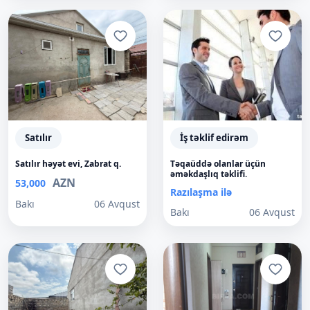
Satılır
İş təklif edirəm
Satılır həyət evi, Zabrat q.
Təqaüddə olanlar üçün
əməkdaşlıq təklifi.
AZN
53,000
Razılaşma ilə
Bakı
06 Avqust
Bakı
06 Avqust