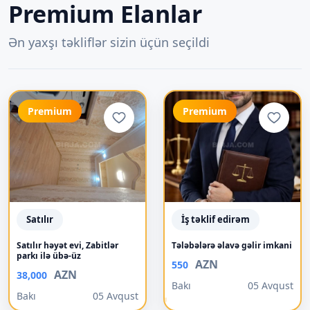
Premium Elanlar
Ən yaxşı təkliflər sizin üçün seçildi
Premium
Premium
Satılır
İş təklif edirəm
Satılır həyət evi, Zabitlər
Tələbələrə əlavə gəlir imkani
parkı ilə übə-üz
AZN
550
AZN
38,000
Bakı
05 Avqust
Bakı
05 Avqust