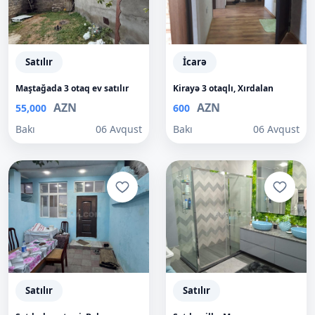
Satılır
İcarə
Maştağada 3 otaq ev satılır
Kirayə 3 otaqlı, Xırdalan
AZN
AZN
55,000
600
Bakı
06 Avqust
Bakı
06 Avqust
Satılır
Satılır