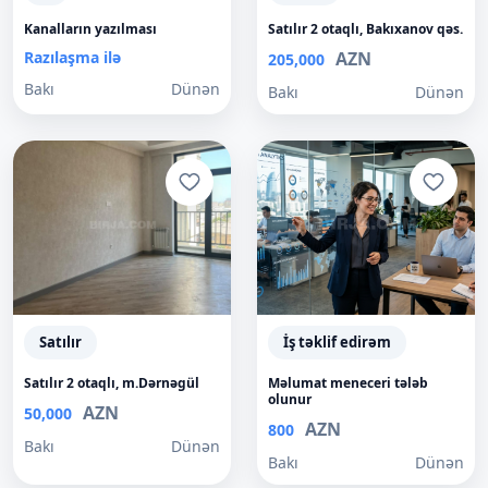
Kanalların yazılması
Satılır 2 otaqlı, Bakıxanov qəs.
Razılaşma ilə
AZN
205,000
Bakı
Dünən
Bakı
Dünən
Satılır
İş təklif edirəm
Satılır 2 otaqlı, m.Dərnəgül
Məlumat meneceri tələb
olunur
AZN
50,000
AZN
800
Bakı
Dünən
Bakı
Dünən