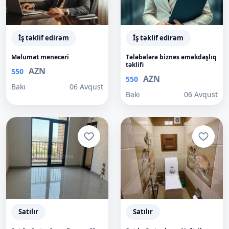
İş təklif edirəm
İş təklif edirəm
Məlumat meneceri
Tələbələrə biznes əməkdaşlıq
təklifi
AZN
550
AZN
550
Bakı
06 Avqust
Bakı
06 Avqust
Satılır
Satılır