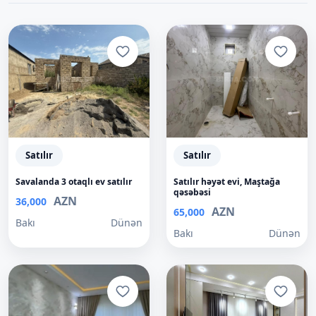
Satılır
Satılır
Savalanda 3 otaqlı ev satılır
Satılır həyət evi, Maştağa
qəsəbəsi
AZN
36,000
AZN
65,000
Bakı
Dünən
Bakı
Dünən