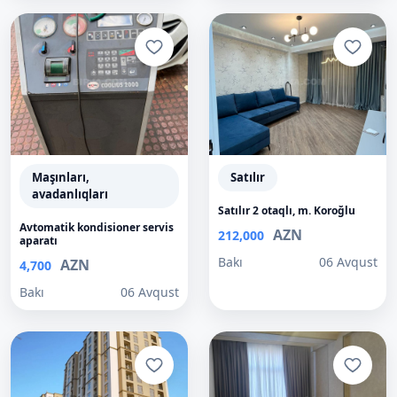
Maşınları,
Satılır
avadanlıqları
Satılır 2 otaqlı, m. Koroğlu
Avtomatik kondisioner servis
AZN
212,000
aparatı
Bakı
06 Avqust
AZN
4,700
Bakı
06 Avqust