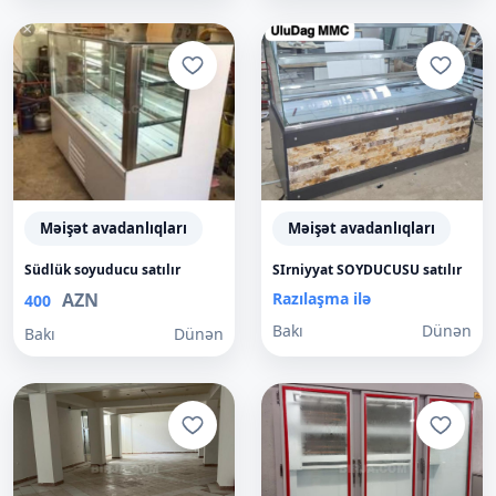
Məişət avadanlıqları
Məişət avadanlıqları
Südlük soyuducu satılır
SIrniyyat SOYDUCUSU satılır
AZN
Razılaşma ilə
400
Bakı
Dünən
Bakı
Dünən