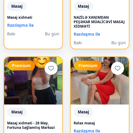
Masaj
Masaj
Masaj xidməti
NAZİLƏ XANIMDAN
PEŞƏKAR MÜALİCƏVİ MASAJ
Razılaşma ilə
XİDMƏTİ
Bakı
Bu gün
Razılaşma ilə
Bakı
Bu gün
Premium
Premium
Masaj
Masaj
Masaj xidməti - 28 May,
Relax masaj
Fortuna Sağlamlıq Mərkəzi
Razılaşma ilə