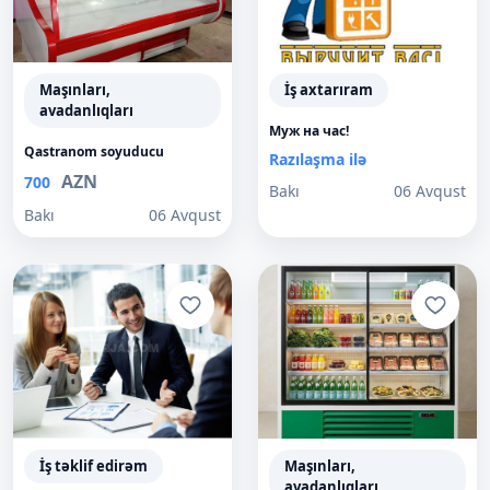
Maşınları,
İş axtarıram
avadanlıqları
Муж на час!
Qastranom soyuducu
Razılaşma ilə
AZN
700
Bakı
06 Avqust
Bakı
06 Avqust
İş təklif edirəm
Maşınları,
avadanlıqları