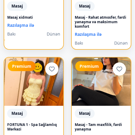
Masaj
Masaj
Masaj xidməti
Masaj - Rahat atmosfer, fərdi
yanaşma və maksimum
Razılaşma ilə
komfort
Bakı
Dünən
Razılaşma ilə
Bakı
Dünən
Premium
Premium
Masaj
Masaj
FORTUNA 1 - Spa Sağlamlıq
Masaj - Tam məxfilik, fərdi
Mərkəzi
yanaşma