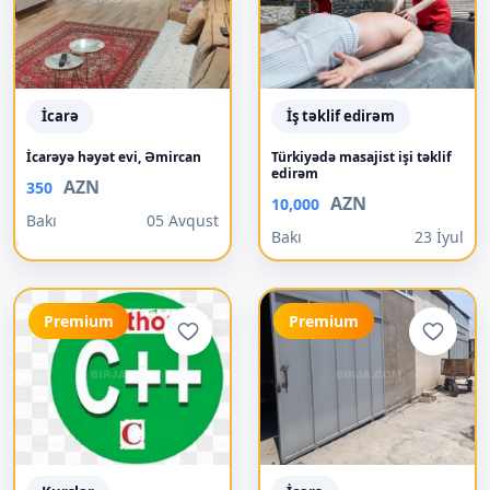
İcarə
İş təklif edirəm
İcarəyə həyət evi, Əmircan
Türkiyədə masajist işi təklif
edirəm
AZN
350
AZN
10,000
Bakı
05 Avqust
Bakı
23 İyul
Premium
Premium