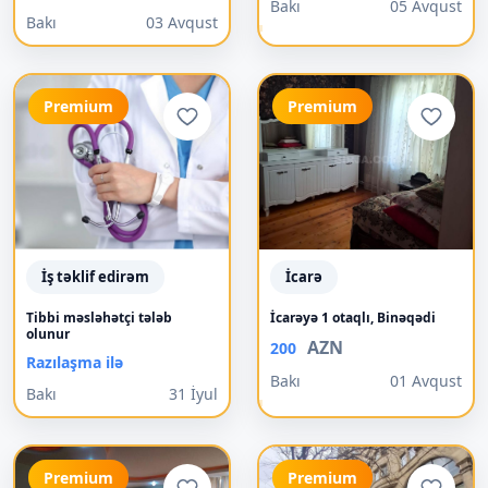
Bakı
05 Avqust
Bakı
03 Avqust
Premium
Premium
İş təklif edirəm
İcarə
Tibbi məsləhətçi tələb
İcarəyə 1 otaqlı, Binəqədi
olunur
AZN
200
Razılaşma ilə
Bakı
01 Avqust
Bakı
31 İyul
Premium
Premium