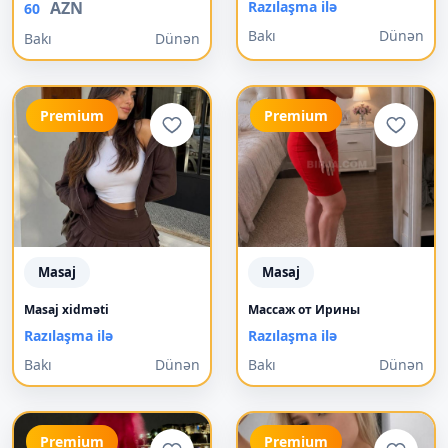
AZN
Razılaşma ilə
60
Bakı
Dünən
Bakı
Dünən
Premium
Premium
Masaj
Masaj
Masaj xidməti
Mассаж от Ирины
Razılaşma ilə
Razılaşma ilə
Bakı
Dünən
Bakı
Dünən
Premium
Premium