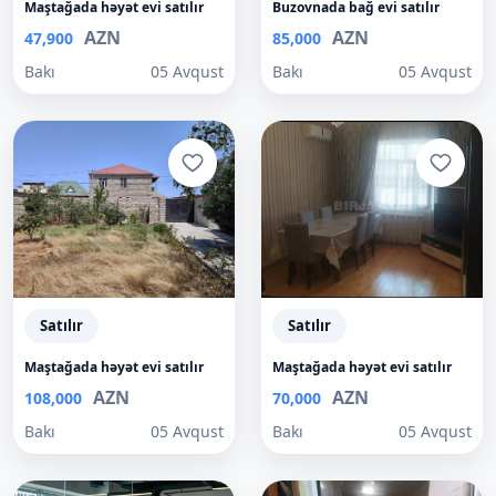
Maştağada həyət evi satılır
Buzovnada bağ evi satılır
AZN
AZN
47,900
85,000
Bakı
05 Avqust
Bakı
05 Avqust
Satılır
Satılır
Maştağada həyət evi satılır
Maştağada həyət evi satılır
AZN
AZN
108,000
70,000
Bakı
05 Avqust
Bakı
05 Avqust