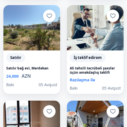
Satılır
İş təklif edirəm
Satılır bağ evi, Mərdəkan
Ali təhsili təcrübəli şəxslər
üçün əməkdaşlıq təklifi
AZN
24,000
Razılaşma ilə
Bakı
05 Avqust
Bakı
05 Avqust