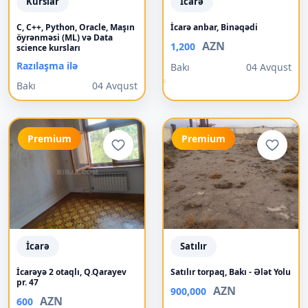
Kurslar
İcarə
C, C++, Python, Oracle, Maşın
İcarə anbar, Binəqədi
öyrənməsi (ML) və Data
AZN
1,200
science kursları
Razılaşma ilə
Bakı
04 Avqust
Bakı
04 Avqust
Premium
Premium
İcarə
Satılır
İcarəyə 2 otaqlı, Q.Qarayev
Satılır torpaq, Bakı - Ələt Yolu
pr. 47
AZN
900,000
AZN
600