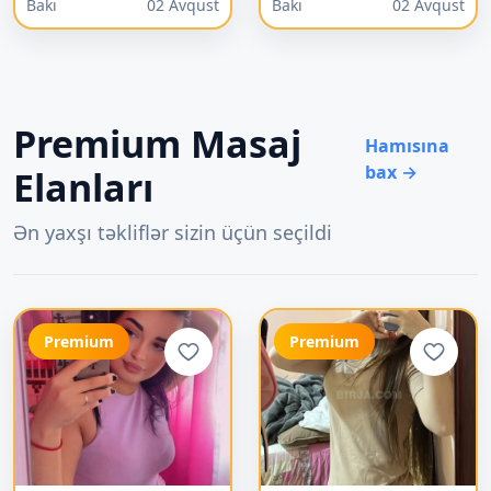
Bakı
02 Avqust
Bakı
02 Avqust
Premium Masaj
Hamısına
bax →
Elanları
Ən yaxşı təkliflər sizin üçün seçildi
Premium
Premium