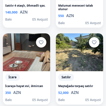
Satılır 4 otaqlı, Əhmədli qəs.
Məlumat meneceri tələb
olunur
AZN
140,000
AZN
550
Bakı
05 Avqust
Bakı
05 Avqust
İcarə
Satılır
İcarəyə həyət evi, Əmircan
Maştağada torpaq satılır
AZN
AZN
350
52,000
Bakı
05 Avqust
Bakı
05 Avqust