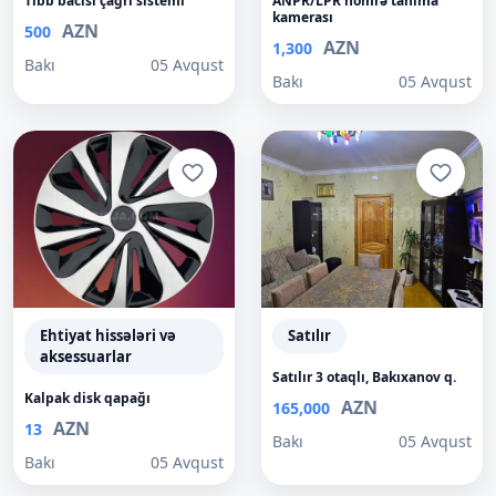
Tibb bacısı çağrı sistemi
ANPR/LPR nömrə tanıma
kamerası
AZN
500
AZN
1,300
Bakı
05 Avqust
Bakı
05 Avqust
Ehtiyat hissələri və
Satılır
aksessuarlar
Satılır 3 otaqlı, Bakıxanov q.
Kalpak disk qapağı
AZN
165,000
AZN
13
Bakı
05 Avqust
Bakı
05 Avqust