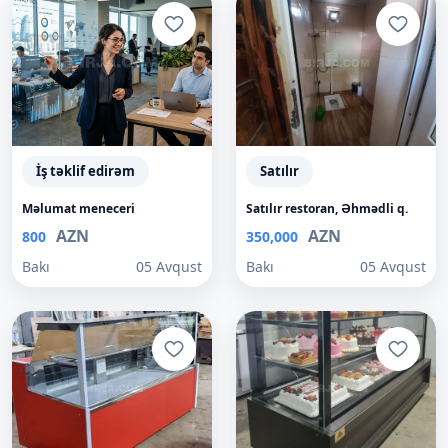
İş təklif edirəm
Satılır
Məlumat meneceri
Satılır restoran, Əhmədli q.
AZN
AZN
800
350,000
Bakı
05 Avqust
Bakı
05 Avqust