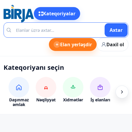
Kateqoriyalar
Axtar
+
Elan yerləşdir
Daxil ol
Kateqoriyanı seçin
Daşınmaz
Nəqliyyat
Xidmətlər
İş elanları
Alış-ve
əmlak