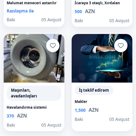
Məlumat meneceri axtarılır
İcarəyə 3 otaqlı, Xırdalan
Razılaşma ilə
AZN
500
Bakı
05 Avqust
Bakı
05 Avqust
Maşınları,
İş təklif edirəm
avadanlıqları
Makler
Havalandırma sistemi
AZN
1,500
AZN
370
Bakı
05 Avqust
Bakı
05 Avqust