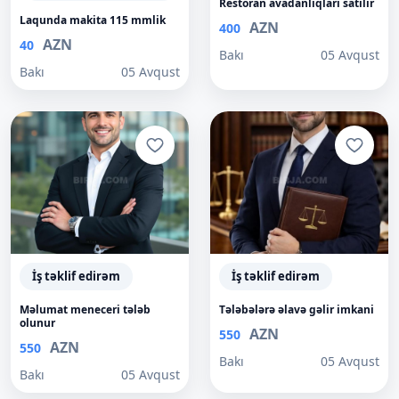
Restoran avadanliqlari satılır
Laqunda makita 115 mmlik
AZN
400
AZN
40
Bakı
05 Avqust
Bakı
05 Avqust
İş təklif edirəm
İş təklif edirəm
Məlumat meneceri tələb
Tələbələrə əlavə gəlir imkani
olunur
AZN
550
AZN
550
Bakı
05 Avqust
Bakı
05 Avqust