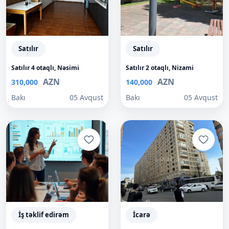
Satılır
Satılır
Satılır 4 otaqlı, Nəsimi
Satılır 2 otaqlı, Nizami
AZN
AZN
310,000
140,000
Bakı
05 Avqust
Bakı
05 Avqust
İş təklif edirəm
İcarə