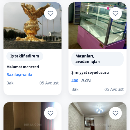
İş təklif edirəm
Maşınları,
avadanlıqları
Məlumat meneceri
Şirniyyat soyuducusu
Razılaşma ilə
AZN
400
Bakı
05 Avqust
Bakı
05 Avqust