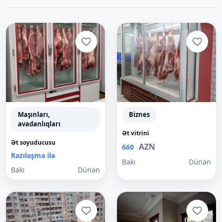
Maşınları,
Biznes
avadanlıqları
Ət vitrini
Ət soyuducusu
AZN
660
Razılaşma ilə
Bakı
Dünən
Bakı
Dünən