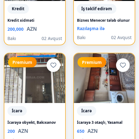
Kredit
İş təklif edirəm
Kredit xidməti
Biznes Menecer tələb olunur
AZN
Razılaşma ilə
200,000
Bakı
02 Avqust
Bakı
02 Avqust
Premium
Premium
İcarə
İcarə
İcarəyə obyekt, Bakıxanov
İcarəyə 3 otaqlı, Yasamal
AZN
AZN
200
650