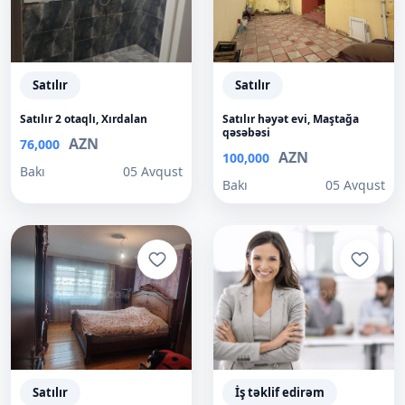
Satılır
Satılır
Satılır 2 otaqlı, Xırdalan
Satılır həyət evi, Maştağa
qəsəbəsi
AZN
76,000
AZN
100,000
Bakı
05 Avqust
Bakı
05 Avqust
Satılır
İş təklif edirəm