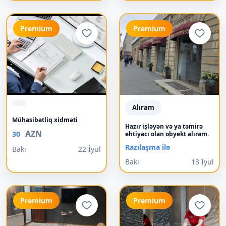
Premium
Premium
Alıram
Mühasibatliq xidməti
Hazır işləyən və ya təmirə
AZN
30
ehtiyacı olan obyekt alıram.
Razılaşma ilə
Bakı
22 İyul
Bakı
13 İyul
Premium
Premium