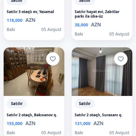
Satılır
Satılır
Satılır 3 otaqlı ev, Yasamal
Satılır həyət evi, Zabitlər
parkı ilə übə-üz
AZN
118,000
AZN
38,000
Bakı
05 Avqust
Bakı
05 Avqust
Satılır
Satılır
Satılır 2 otaqlı, Bakıxanov q.
Satılır 2 otaqlı, Suraxanı q.
AZN
AZN
155,000
131,000
Bakı
05 Avqust
Bakı
05 Avqust