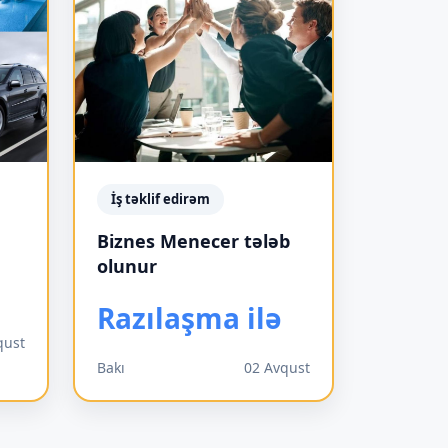
İş təklif edirəm
Biznes Menecer tələb
olunur
Razılaşma ilə
qust
Bakı
02 Avqust