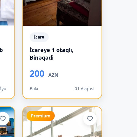
İcarə
əb
İcarəyə 1 otaqlı,
Binəqədi
200
AZN
İyul
Bakı
01 Avqust
Premium