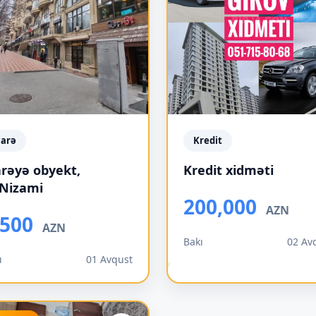
carə
Kredit
arəyə obyekt,
Kredit xidməti
Nizami
200,000
AZN
,500
AZN
Bakı
02 Av
ı
01 Avqust