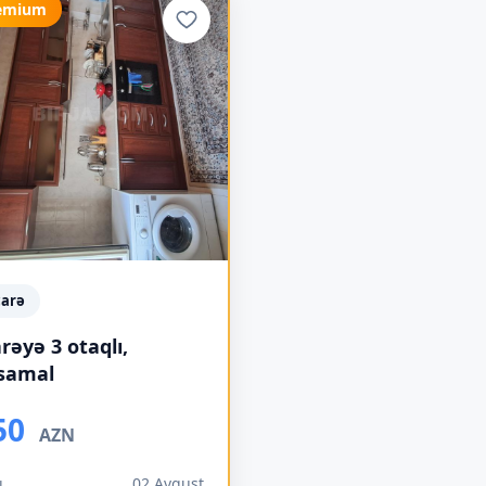
emium
carə
arəyə 3 otaqlı,
samal
50
AZN
ı
02 Avqust