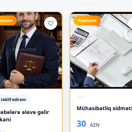
emium
Premium
ş təklif edirəm
Mühasibatliq xidmət
ləbələrə əlavə gəlir
kani
30
AZN