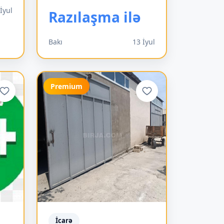
İyul
Razılaşma ilə
Bakı
13 İyul
Premium
İcarə