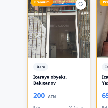
Premium
Pr
İcarə
İ
İcarəyə obyekt,
İc
Bakıxanov
Ya
200
6
AZN
Bakı
02 Avqust
Bak