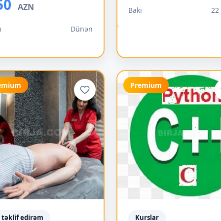
50
AZN
Bakı
22 
ı
Dünən
emium
Premium
ş təklif edirəm
Kurslar