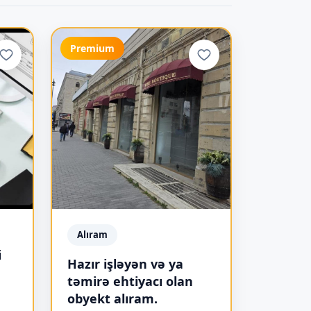
Premium
Alıram
i
Hazır işləyən və ya
təmirə ehtiyacı olan
obyekt alıram.