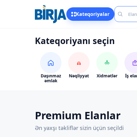
Kateqoriyalar
Kateqoriyanı seçin
Daşınmaz
Nəqliyyat
Xidmətlər
İş ela
əmlak
Premium Elanlar
Ən yaxşı təkliflər sizin üçün seçildi