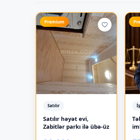
Premium
Pr
Satılır
İ
Satılır həyət evi,
Tə
Zabitlər parkı ilə übə-üz
im