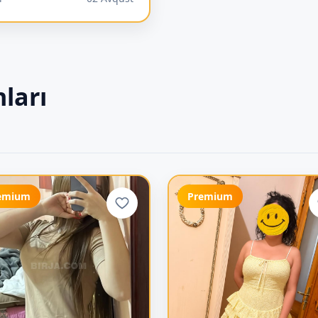
ları
emium
Premium