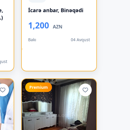
e,
İcarə anbar, Binəqədi
L)
1,200
AZN
Bakı
04 Avqust
qust
Premium