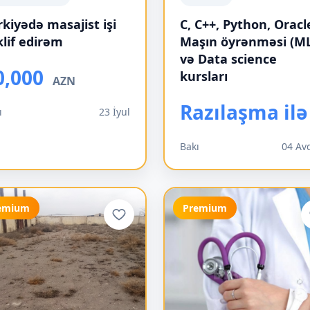
rkiyədə masajist işi
C, C++, Python, Oracl
klif edirəm
Maşın öyrənməsi (M
və Data science
0,000
kursları
AZN
Razılaşma ilə
ı
23 İyul
Bakı
04 Av
emium
Premium