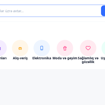
nları
Alış-veriş
Elektronika
Moda və geyim
Sağlamlıq və
Uş
gözəllik