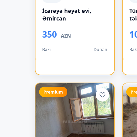
İcarəyə həyət evi,
Tü
Əmircan
tə
350
1
AZN
Bakı
Dünən
Bak
Premium
Pr