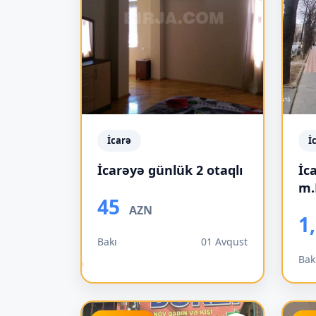
İcarə
İ
İcarəyə günlük 2 otaqlı
İc
m.
45
AZN
1
Bakı
01 Avqust
Bak