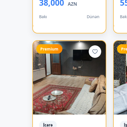
38,000
5
AZN
Bakı
Dünən
Bak
Premium
Pr
İcarə
İ