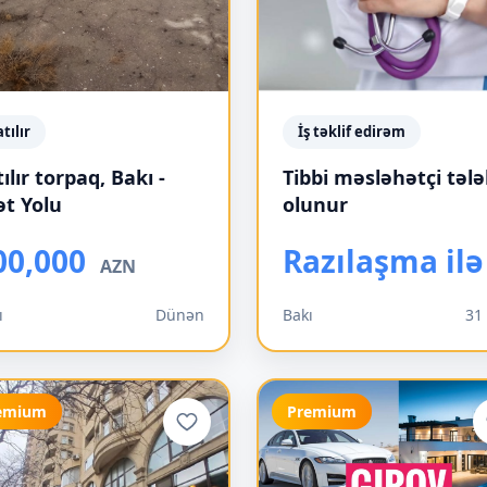
atılır
İş təklif edirəm
ılır torpaq, Bakı -
Tibbi məsləhətçi təl
ət Yolu
olunur
00,000
Razılaşma ilə
AZN
ı
Dünən
Bakı
31 
emium
Premium