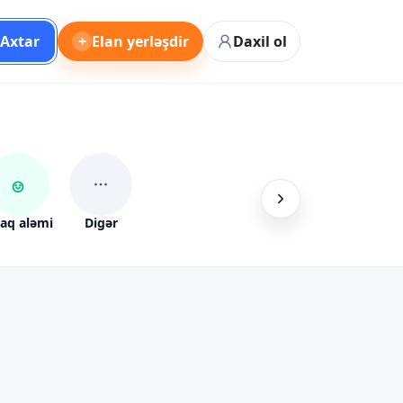
Axtar
+
Elan yerləşdir
Daxil ol
aq aləmi
Digər