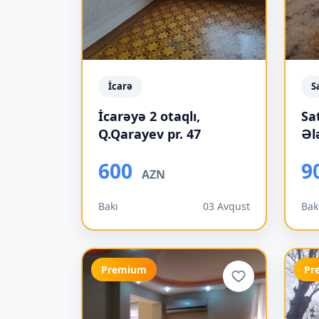
İcarə
S
İcarəyə 2 otaqlı,
Sat
Q.Qarayev pr. 47
Əl
600
9
AZN
Bakı
03 Avqust
Bak
Premium
Pr