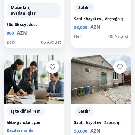
Maşınları,
Satılır
avadanlıqları
Satılır həyət evi, Maştağa q.
Südlük soyuducu
AZN
88,000
AZN
800
Bakı
06 Avqust
Bakı
06 Avqust
İş təklif edirəm
Satılır
Aktiv gənclər üçün
Satılır həyət evi, Zabrat q.
Razılaşma ilə
AZN
53,000