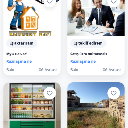
İş axtarıram
İş təklif edirəm
Муж на час!
Satış üzrə mütəxəssis
Razılaşma ilə
Razılaşma ilə
Bakı
06 Avqust
Bakı
06 Avqust