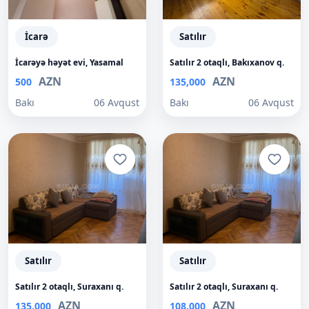
İcarə
Satılır
İcarəyə həyət evi, Yasamal
Satılır 2 otaqlı, Bakıxanov q.
AZN
AZN
500
135,000
Bakı
06 Avqust
Bakı
06 Avqust
Satılır
Satılır
Satılır 2 otaqlı, Suraxanı q.
Satılır 2 otaqlı, Suraxanı q.
AZN
AZN
135,000
108,000