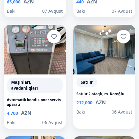
AZN
AZN
65,000
440
Bakı
07 Avqust
Bakı
07 Avqust
Maşınları,
Satılır
avadanlıqları
Satılır 2 otaqlı, m. Koroğlu
Avtomatik kondisioner servis
AZN
212,000
aparatı
Bakı
06 Avqust
AZN
4,700
Bakı
06 Avqust