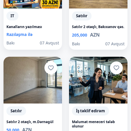
IT
Satılır
Kanalların yazılması
Satılır 2 otaqlı, Bakıxanov qəs.
Razılaşma ilə
AZN
205,000
Bakı
07 Avqust
Bakı
07 Avqust
Satılır
İş təklif edirəm
Satılır 2 otaqlı, m.Dərnəgül
Məlumat meneceri tələb
olunur
AZN
50,000