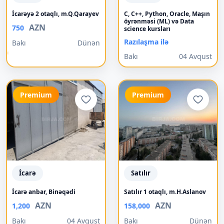
İcarəyə 2 otaqlı, m.Q.Qarayev
C, C++, Python, Oracle, Maşın
öyrənməsi (ML) və Data
AZN
750
science kursları
Razılaşma ilə
Bakı
Dünən
Bakı
04 Avqust
Premium
Premium
İcarə
Satılır
İcarə anbar, Binəqədi
Satılır 1 otaqlı, m.H.Aslanov
AZN
AZN
1,200
158,000
Bakı
04 Avqust
Bakı
Dünən