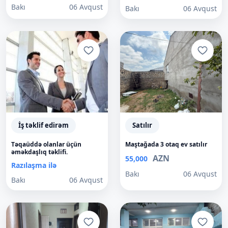
Bakı
06 Avqust
Bakı
06 Avqust
İş təklif edirəm
Satılır
Təqaüddə olanlar üçün
Maştağada 3 otaq ev satılır
əməkdaşlıq təklifi.
AZN
55,000
Razılaşma ilə
Bakı
06 Avqust
Bakı
06 Avqust