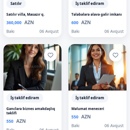
Satılır
İş təklif edirəm
Satılır villa, Masazır q.
Tələbələrə əlavə gəlir imkanı
AZN
AZN
360,000
600
Bakı
06 Avqust
Bakı
06 Avqust
İş təklif edirəm
İş təklif edirəm
Gənclərə biznes əməkdaşlıq
Məlumat meneceri
təklifi
AZN
550
AZN
550
Bakı
06 Avqust
Bakı
06 Avqust