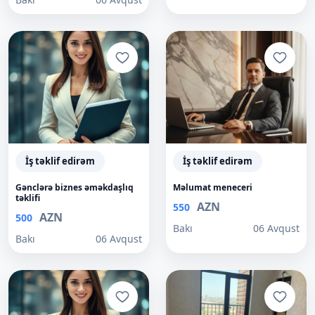
İş təklif edirəm
İş təklif edirəm
Gənclərə biznes əməkdaşlıq
Məlumat meneceri
təklifi
AZN
550
AZN
500
Bakı
06 Avqust
Bakı
06 Avqust