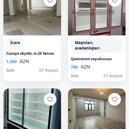
İcarə
Maşınları,
avadanlıqları
İcarəyə obyekt, m.20 Yanvar
Qastronom soyuducusu
AZN
1,500
AZN
700
Bakı
07 Avqust
Bakı
07 Avqust