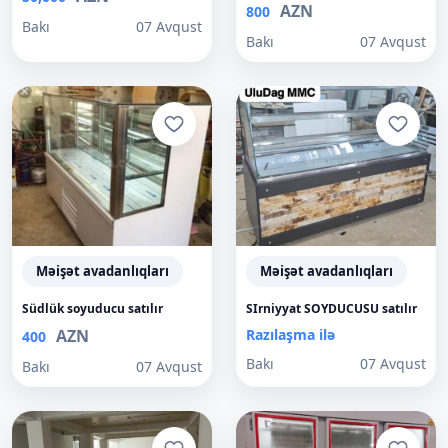
AZN
800
Bakı
07 Avqust
Bakı
07 Avqust
Məişət avadanlıqları
Məişət avadanlıqları
Südlük soyuducu satılır
SIrniyyat SOYDUCUSU satılır
AZN
Razılaşma ilə
400
Bakı
07 Avqust
Bakı
07 Avqust