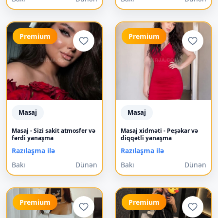
Premium
Premium
Masaj
Masaj
Masaj - Sizi sakit atmosfer və
Masaj xidməti - Peşəkar və
fərdi yanaşma
diqqətli yanaşma
Razılaşma ilə
Razılaşma ilə
Bakı
Dünən
Bakı
Dünən
Premium
Premium