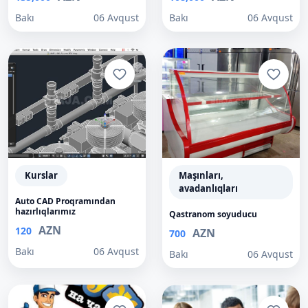
Bakı
06 Avqust
Bakı
06 Avqust
Kurslar
Maşınları,
avadanlıqları
Auto CAD Proqramından
hazırlıqlarımız
Qastranom soyuducu
AZN
120
AZN
700
Bakı
06 Avqust
Bakı
06 Avqust