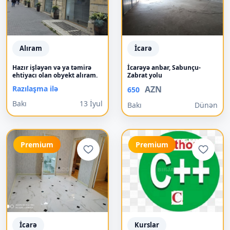
Alıram
İcarə
Hazır işləyən və ya təmirə
İcarəyə anbar, Sabunçu-
ehtiyacı olan obyekt alıram.
Zabrat yolu
Razılaşma ilə
AZN
650
Bakı
13 İyul
Bakı
Dünən
Premium
Premium
İcarə
Kurslar