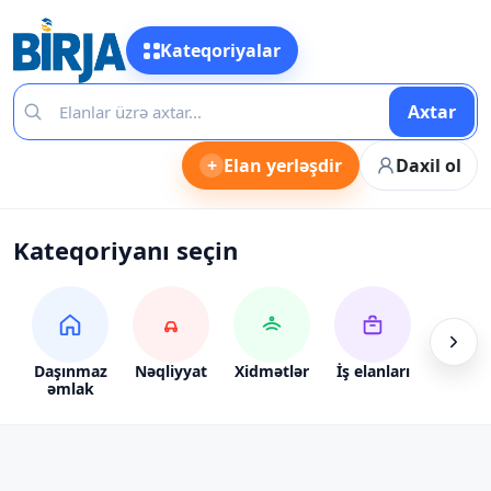
Kateqoriyalar
Axtar
+
Elan yerləşdir
Daxil ol
Kateqoriyanı seçin
Daşınmaz
Nəqliyyat
Xidmətlər
İş elanları
Alış-ve
əmlak