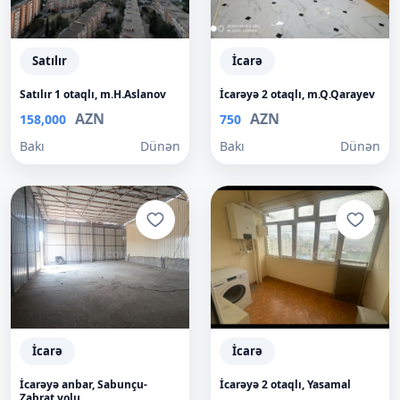
Satılır
İcarə
Satılır 1 otaqlı, m.H.Aslanov
İcarəyə 2 otaqlı, m.Q.Qarayev
AZN
AZN
158,000
750
Bakı
Dünən
Bakı
Dünən
İcarə
İcarə
İcarəyə anbar, Sabunçu-
İcarəyə 2 otaqlı, Yasamal
Zabrat yolu