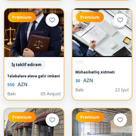
Premium
Premium
İş təklif edirəm
Mühasibatliq xidməti
Tələbələrə əlavə gəlir imkani
AZN
30
AZN
550
Bakı
22 İyul
Bakı
05 Avqust
Premium
Premium