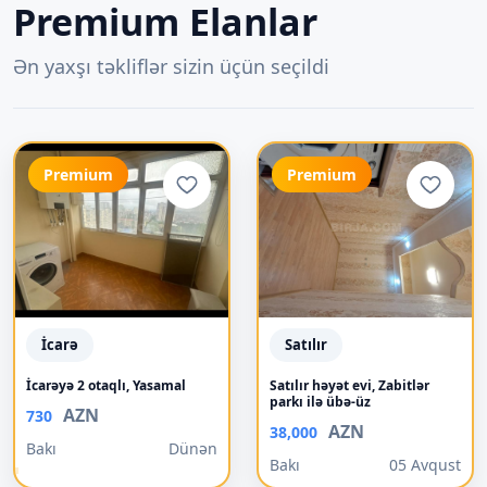
Premium Elanlar
Ən yaxşı təkliflər sizin üçün seçildi
Premium
Premium
İcarə
Satılır
İcarəyə 2 otaqlı, Yasamal
Satılır həyət evi, Zabitlər
parkı ilə übə-üz
AZN
730
AZN
38,000
Bakı
Dünən
Bakı
05 Avqust