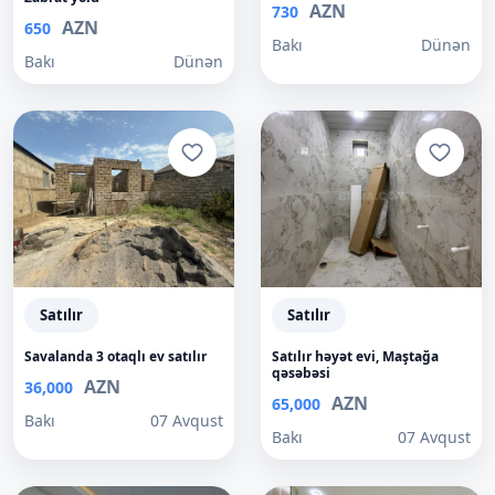
AZN
730
AZN
650
Bakı
Dünən
Bakı
Dünən
Satılır
Satılır
Savalanda 3 otaqlı ev satılır
Satılır həyət evi, Maştağa
qəsəbəsi
AZN
36,000
AZN
65,000
Bakı
07 Avqust
Bakı
07 Avqust