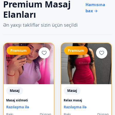
Premium Masaj
Hamısına
bax →
Elanları
Ən yaxşı təkliflər sizin üçün seçildi
Premium
Premium
Masaj
Masaj
Masaj xidməti
Relax masaj
Razılaşma ilə
Razılaşma ilə
Bakı
Dünən
Bakı
Dünən