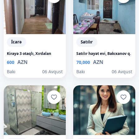
İcarə
Satılır
Kirayə 3 otaqlı, Xırdalan
Satılır həyət evi, Bakıxanov q.
AZN
AZN
600
70,000
Bakı
06 Avqust
Bakı
06 Avqust