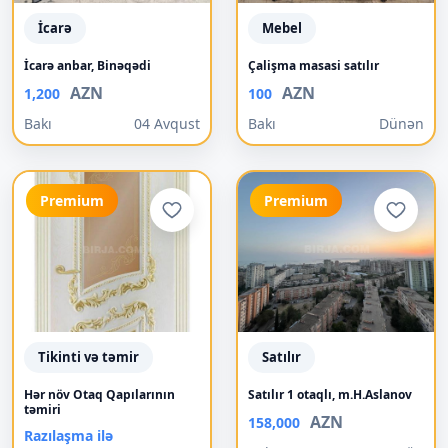
İcarə
Mebel
İcarə anbar, Binəqədi
Çalişma masasi satılır
AZN
AZN
1,200
100
Bakı
04 Avqust
Bakı
Dünən
Premium
Premium
Tikinti və təmir
Satılır
Hər növ Otaq Qapılarının
Satılır 1 otaqlı, m.H.Aslanov
təmiri
AZN
158,000
Razılaşma ilə