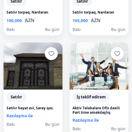
Satılır
Satılır
Satılır torpaq, Nardaran
Satılır torpaq, Nardaran
AZN
AZN
180,000
165,000
Bakı
Bu gün
Bakı
Bu gün
Satılır
İş təklif edirəm
Satılır həyət evi, Saray qəs.
Aktiv Tələbələrə Ofis daxili
Part time əməkdaşlıq
Razılaşma ilə
Razılaşma ilə
Bakı
Bu gün
Bakı
Bu gün