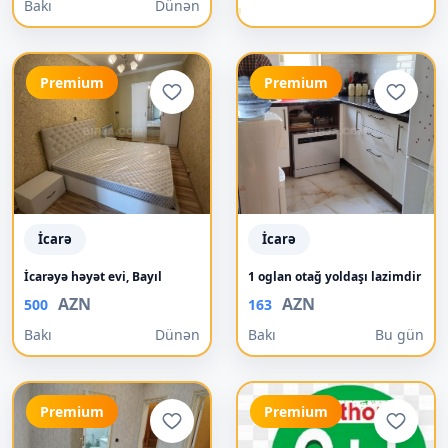
Bakı
Dünən
Premium
Premium
İcarə
İcarə
İcarəyə həyət evi, Bayıl
1 oglan otağ yoldaşı lazimdir
AZN
AZN
500
163
Bakı
Dünən
Bakı
Bu gün
Premium
Premium