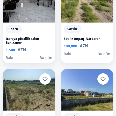
İcarə
Satılır
İcarəyə gözəllik salon,
Satılır torpaq, Nardaran
Bakıxanov
AZN
100,000
AZN
1,500
Bakı
Bu gün
Bakı
Bu gün