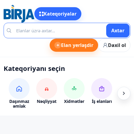
Kateqoriyalar
Axtar
+
Elan yerləşdir
Daxil ol
Kateqoriyanı seçin
Daşınmaz
Nəqliyyat
Xidmətlər
İş elanları
Alış-ve
əmlak