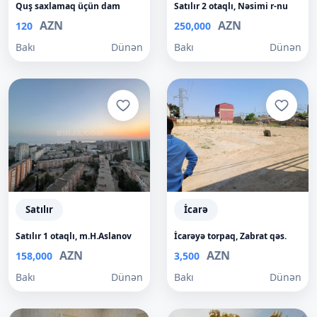
Quş saxlamaq üçün dam
Satılır 2 otaqlı, Nəsimi r-nu
AZN
AZN
120
250,000
Bakı
Dünən
Bakı
Dünən
Satılır
İcarə
Satılır 1 otaqlı, m.H.Aslanov
İcarəyə torpaq, Zabrat qəs.
AZN
AZN
158,000
3,500
Bakı
Dünən
Bakı
Dünən