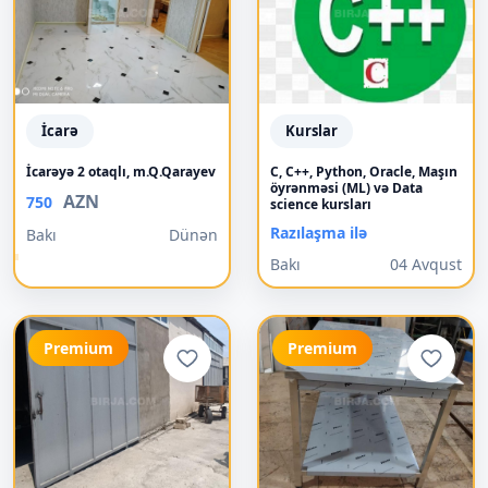
İcarə
Kurslar
İcarəyə 2 otaqlı, m.Q.Qarayev
C, C++, Python, Oracle, Maşın
öyrənməsi (ML) və Data
AZN
750
science kursları
Razılaşma ilə
Bakı
Dünən
Bakı
04 Avqust
Premium
Premium