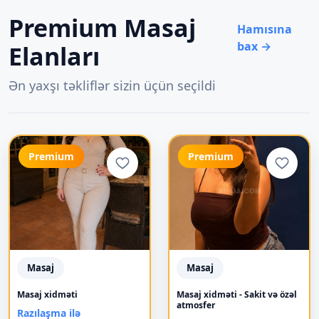
Premium Masaj
Hamısına
bax →
Elanları
Ən yaxşı təkliflər sizin üçün seçildi
Premium
Premium
Masaj
Masaj
Masaj xidməti
Masaj xidməti - Sakit və özəl
atmosfer
Razılaşma ilə