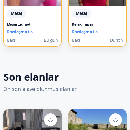
Masaj
Masaj
Masaj xidməti
Relax masaj
Razılaşma ilə
Razılaşma ilə
Bakı
Bu gün
Bakı
Dünən
Son elanlar
Ən son əlavə olunmuş elanlar