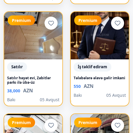
Premium
Premium
Satılır
İş təklif edirəm
Satılır həyət evi, Zabitlər
Tələbələrə əlavə gəlir imkani
parkı ilə übə-üz
AZN
550
AZN
38,000
Bakı
05 Avqust
Bakı
05 Avqust
Premium
Premium