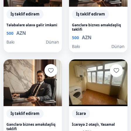
İş təklif edirəm
İş təklif edirəm
Tələbələre əlavə gəlir imkani
Gənclərə biznes əməkdaşliq
təklifi
AZN
500
AZN
500
Bakı
Dünən
Bakı
Dünən
İş təklif edirəm
İcarə
Gənclərə biznes əməkdaşliq
İcarəyə 2 otaqlı, Yasamal
təklifi