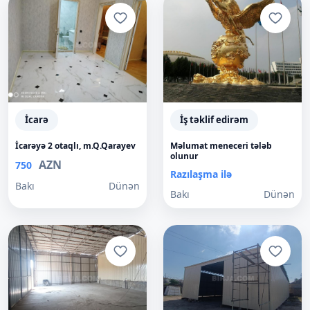
İcarə
İş təklif edirəm
İcarəyə 2 otaqlı, m.Q.Qarayev
Məlumat meneceri tələb
olunur
AZN
750
Razılaşma ilə
Bakı
Dünən
Bakı
Dünən