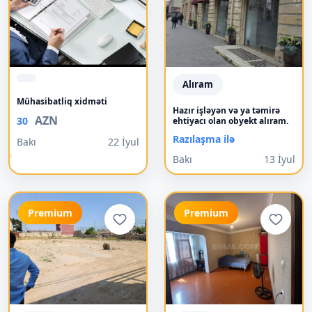
Alıram
Mühasibatliq xidməti
Hazır işləyən və ya təmirə
AZN
30
ehtiyacı olan obyekt alıram.
Razılaşma ilə
Bakı
22 İyul
Bakı
13 İyul
Premium
Premium