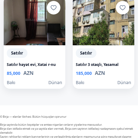
Satılır
Satılır
Satılır həyət evi, Xətai r-nu
Satılır 3 otaqlı, Yasamal
AZN
AZN
85,000
185,000
Bakı
Dünən
Bakı
Dünən
© Birja — elanlar lövhəsi. Bütün hüquqları qorunur
Birja saytında bütün loqotiplər və əmtəə nişanları onların yiyələrinə məxsusdur.
Birja-dan istifadə etmək və ya saytda elan vermək, Birja.com saytının istifadəçi razılaşmasını qəbul etmək
deməkdir.
Saytın rəhbərliyi reklam bannerlərinin və yerləşdirilmiş elanların məzmununa görə məsuliyyət daşımır.