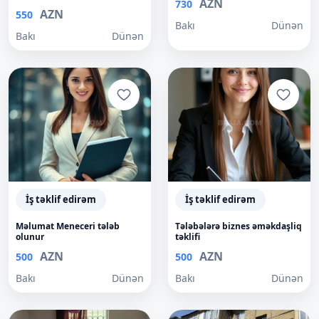
AZN
730
AZN
550
Bakı
Dünən
Bakı
Dünən
İş təklif edirəm
İş təklif edirəm
Məlumat Meneceri tələb
Tələbələrə biznes əməkdaşliq
olunur
təklifi
AZN
AZN
500
500
Bakı
Dünən
Bakı
Dünən