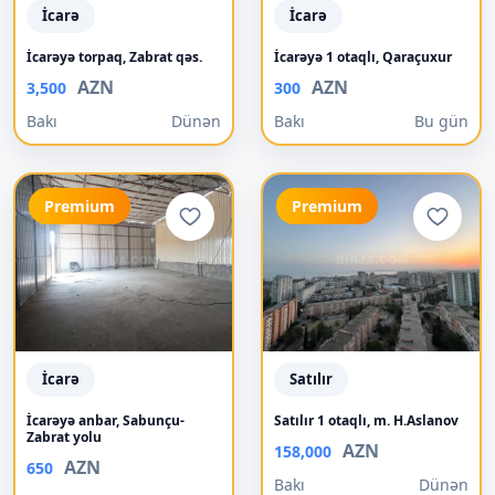
İcarə
İcarə
İcarəyə torpaq, Zabrat qəs.
İcarəyə 1 otaqlı, Qaraçuxur
AZN
AZN
3,500
300
Bakı
Dünən
Bakı
Bu gün
Premium
Premium
İcarə
Satılır
İcarəyə anbar, Sabunçu-
Satılır 1 otaqlı, m. H.Aslanov
Zabrat yolu
AZN
158,000
AZN
650
Bakı
Dünən