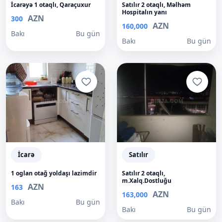
İcarəyə 1 otaqlı, Qaraçuxur
Satılır 2 otaqlı, Məlhəm
Hospitalın yanı
AZN
300
AZN
160,000
Bakı
Bu gün
Bakı
Bu gün
İcarə
Satılır
1 oglan otağ yoldaşı lazimdir
Satılır 2 otaqlı,
m.Xalq.Dostluğu
AZN
163
AZN
163,000
Bakı
Bu gün
Bakı
Bu gün