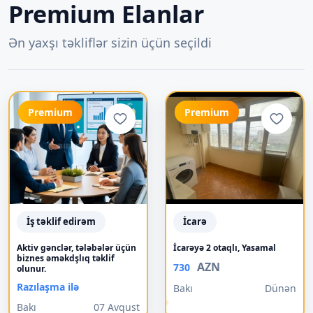
Premium Elanlar
Ən yaxşı təkliflər sizin üçün seçildi
Premium
Premium
İş təklif edirəm
İcarə
Aktiv gənclər, tələbələr üçün
İcarəyə 2 otaqlı, Yasamal
biznes əməkdşlıq təklif
AZN
730
olunur.
Razılaşma ilə
Bakı
Dünən
Bakı
07 Avqust