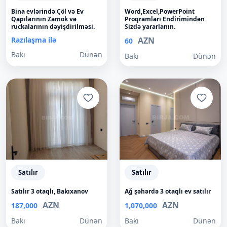
Bina evlərində Çöl və Ev
Word,Excel,PowerPoint
Qapılarının Zamok və
Proqramları Endirimindən
ruckalarının dəyişdirilməsi.
Sizdə yararlanın.
Razılaşma ilə
AZN
60
Bakı
Dünən
Bakı
Dünən
Satılır
Satılır
Satılır 3 otaqlı, Bakıxanov
Ağ şəhərdə 3 otaqlı ev satılır
AZN
AZN
187,000
1,070,000
Bakı
Dünən
Bakı
Dünən