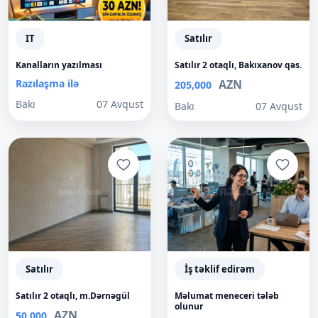
IT
Satılır
Kanalların yazılması
Satılır 2 otaqlı, Bakıxanov qəs.
Razılaşma ilə
AZN
205,000
Bakı
07 Avqust
Bakı
07 Avqust
Satılır
İş təklif edirəm
Satılır 2 otaqlı, m.Dərnəgül
Məlumat meneceri tələb
olunur
AZN
50,000