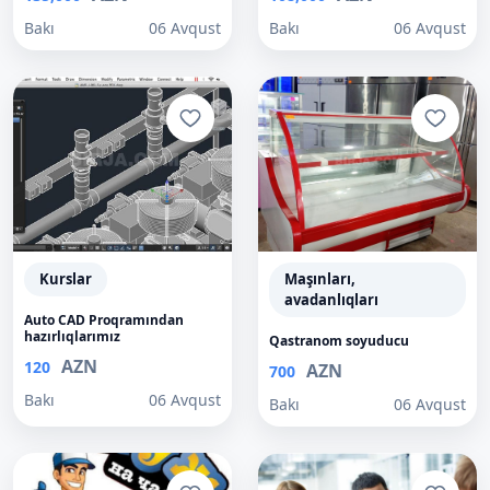
Bakı
06 Avqust
Bakı
06 Avqust
Kurslar
Maşınları,
avadanlıqları
Auto CAD Proqramından
hazırlıqlarımız
Qastranom soyuducu
AZN
120
AZN
700
Bakı
06 Avqust
Bakı
06 Avqust