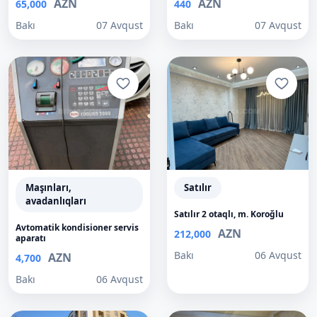
AZN
AZN
65,000
440
Bakı
07 Avqust
Bakı
07 Avqust
Maşınları,
Satılır
avadanlıqları
Satılır 2 otaqlı, m. Koroğlu
Avtomatik kondisioner servis
AZN
212,000
aparatı
Bakı
06 Avqust
AZN
4,700
Bakı
06 Avqust