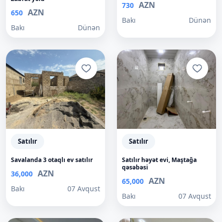
AZN
730
AZN
650
Bakı
Dünən
Bakı
Dünən
Satılır
Satılır
Savalanda 3 otaqlı ev satılır
Satılır həyət evi, Maştağa
qəsəbəsi
AZN
36,000
AZN
65,000
Bakı
07 Avqust
Bakı
07 Avqust