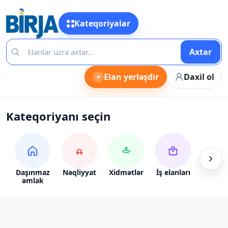
Kateqoriyalar
Axtar
+
Elan yerləşdir
Daxil ol
Kateqoriyanı seçin
Daşınmaz
Nəqliyyat
Xidmətlər
İş elanları
Alış-ve
əmlak