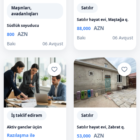
Maşınları,
Satılır
avadanlıqları
Satılır həyət evi, Maştağa q.
Südlük soyuducu
AZN
88,000
AZN
800
Bakı
06 Avqust
Bakı
06 Avqust
İş təklif edirəm
Satılır
Aktiv gənclər üçün
Satılır həyət evi, Zabrat q.
Razılaşma ilə
AZN
53,000