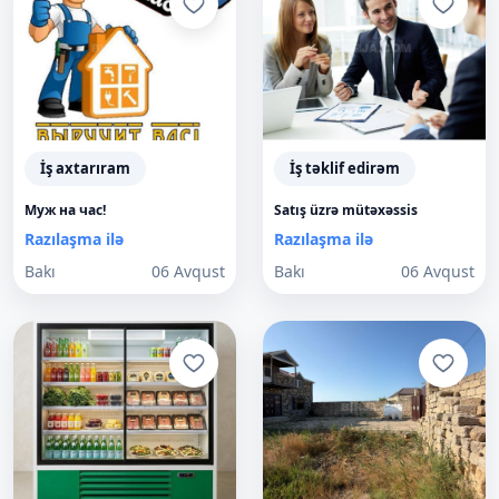
İş axtarıram
İş təklif edirəm
Муж на час!
Satış üzrə mütəxəssis
Razılaşma ilə
Razılaşma ilə
Bakı
06 Avqust
Bakı
06 Avqust