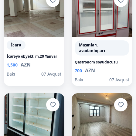
İcarə
Maşınları,
avadanlıqları
İcarəyə obyekt, m.20 Yanvar
Qastronom soyuducusu
AZN
1,500
AZN
700
Bakı
07 Avqust
Bakı
07 Avqust