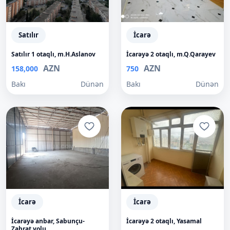
Satılır
İcarə
Satılır 1 otaqlı, m.H.Aslanov
İcarəyə 2 otaqlı, m.Q.Qarayev
AZN
AZN
158,000
750
Bakı
Dünən
Bakı
Dünən
İcarə
İcarə
İcarəyə anbar, Sabunçu-
İcarəyə 2 otaqlı, Yasamal
Zabrat yolu