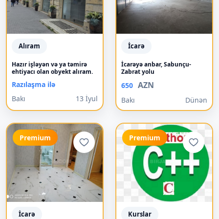
Alıram
İcarə
Hazır işləyən və ya təmirə
İcarəyə anbar, Sabunçu-
ehtiyacı olan obyekt alıram.
Zabrat yolu
Razılaşma ilə
AZN
650
Bakı
13 İyul
Bakı
Dünən
Premium
Premium
İcarə
Kurslar