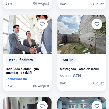
Bakı
06 Avqust
Bakı
06 Avqust
İş təklif edirəm
Satılır
Təqaüddə olanlar üçün
Maştağada 3 otaq ev satılır
əməkdaşlıq təklifi.
AZN
55,000
Razılaşma ilə
Bakı
06 Avqust
Bakı
06 Avqust