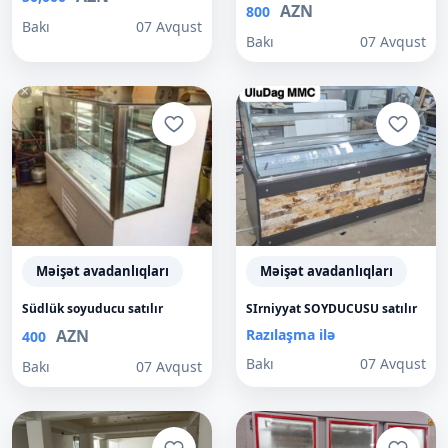
AZN
800
Bakı
07 Avqust
Bakı
07 Avqust
Məişət avadanlıqları
Məişət avadanlıqları
Südlük soyuducu satılır
SIrniyyat SOYDUCUSU satılır
AZN
Razılaşma ilə
400
Bakı
07 Avqust
Bakı
07 Avqust