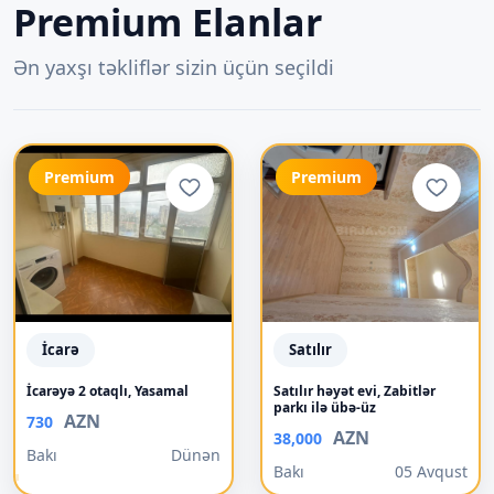
Premium Elanlar
Ən yaxşı təkliflər sizin üçün seçildi
Premium
Premium
İcarə
Satılır
İcarəyə 2 otaqlı, Yasamal
Satılır həyət evi, Zabitlər
parkı ilə übə-üz
AZN
730
AZN
38,000
Bakı
Dünən
Bakı
05 Avqust