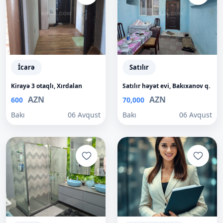
İcarə
Satılır
Kirayə 3 otaqlı, Xırdalan
Satılır həyət evi, Bakıxanov q.
AZN
AZN
600
70,000
Bakı
06 Avqust
Bakı
06 Avqust