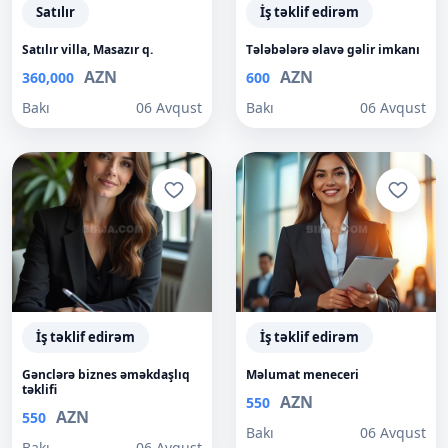
Satılır
İş təklif edirəm
Satılır villa, Masazır q.
Tələbələrə əlavə gəlir imkanı
AZN
AZN
360,000
600
Bakı
06 Avqust
Bakı
06 Avqust
İş təklif edirəm
İş təklif edirəm
Gənclərə biznes əməkdaşlıq
Məlumat meneceri
təklifi
AZN
550
AZN
550
Bakı
06 Avqust
Bakı
06 Avqust