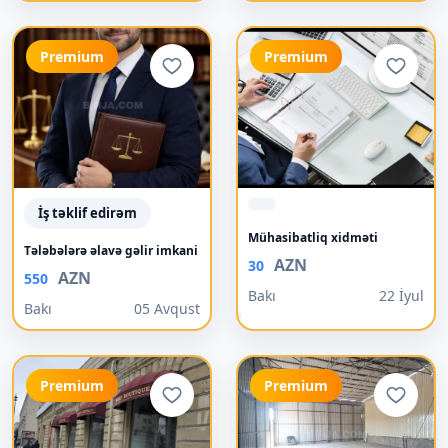
Premium
Premium
İş təklif edirəm
Mühasibatliq xidməti
Tələbələrə əlavə gəlir imkani
AZN
30
AZN
550
Bakı
22 İyul
Bakı
05 Avqust
Premium
Premium