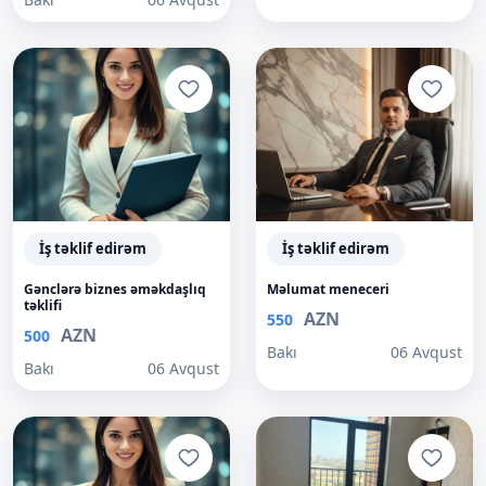
İş təklif edirəm
İş təklif edirəm
Gənclərə biznes əməkdaşlıq
Məlumat meneceri
təklifi
AZN
550
AZN
500
Bakı
06 Avqust
Bakı
06 Avqust