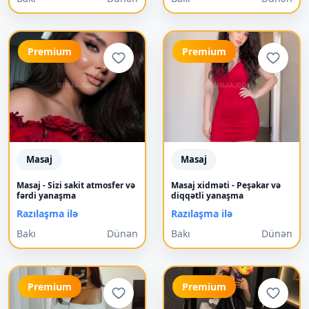
Premium
Premium
Masaj
Masaj
Masaj - Sizi sakit atmosfer və
Masaj xidməti - Peşəkar və
fərdi yanaşma
diqqətli yanaşma
Razılaşma ilə
Razılaşma ilə
Bakı
Dünən
Bakı
Dünən
Premium
Premium