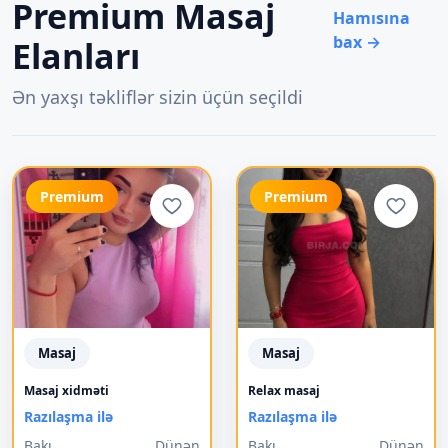
Premium Masaj
Hamısına
bax →
Elanları
Ən yaxşı təkliflər sizin üçün seçildi
Premium
Premium
Masaj
Masaj
Masaj xidməti
Relax masaj
Razılaşma ilə
Razılaşma ilə
Bakı
Dünən
Bakı
Dünən