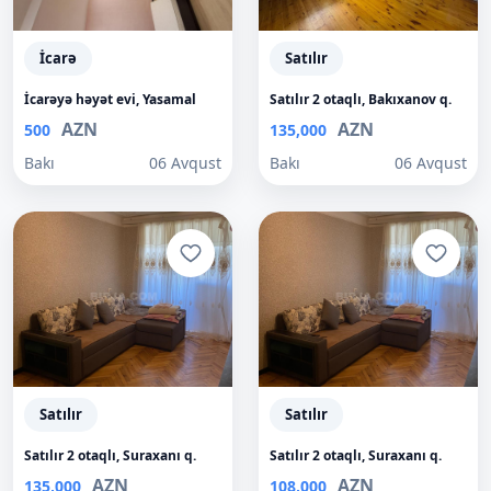
İcarə
Satılır
İcarəyə həyət evi, Yasamal
Satılır 2 otaqlı, Bakıxanov q.
AZN
AZN
500
135,000
Bakı
06 Avqust
Bakı
06 Avqust
Satılır
Satılır
Satılır 2 otaqlı, Suraxanı q.
Satılır 2 otaqlı, Suraxanı q.
AZN
AZN
135,000
108,000