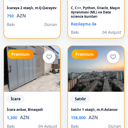
İcarəyə 2 otaqlı, m.Q.Qarayev
C, C++, Python, Oracle, Maşın
öyrənməsi (ML) və Data
AZN
750
science kursları
Razılaşma ilə
Bakı
Dünən
Bakı
04 Avqust
Premium
Premium
İcarə
Satılır
İcarə anbar, Binəqədi
Satılır 1 otaqlı, m.H.Aslanov
AZN
AZN
1,200
158,000
Bakı
04 Avqust
Bakı
Dünən