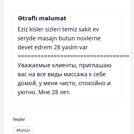
Ətraflı məlumat
Eziz kisler sizleri temiz sakit ev
seryde masajn butun novlerne
devet edrem 28 yaslm var
==================================
Уважаемые клиенты, приглашаю
вас на все виды массажа к себе
домой, у меня чисто, спокойно и
уютно. Мне 28 лет.
Teqlər
#bütün