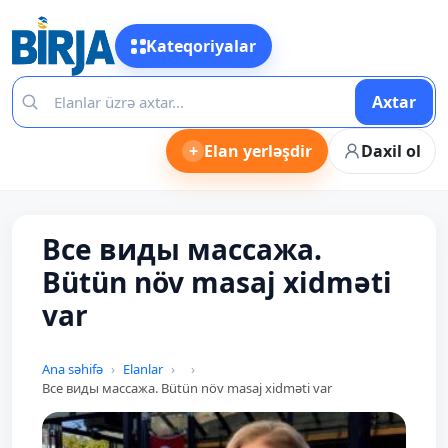
Kateqoriyalar
Axtar
+
Elan yerləşdir
Daxil ol
Все виды массажа.
Bütün növ masaj xidməti
var
Ana səhifə
Elanlar
Все виды массажа. Bütün növ masaj xidməti var