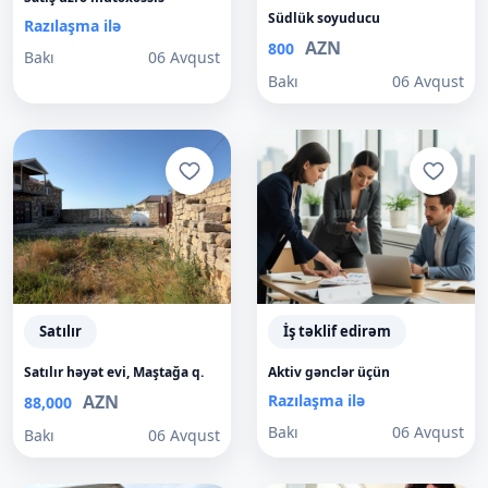
Südlük soyuducu
Razılaşma ilə
AZN
800
Bakı
06 Avqust
Bakı
06 Avqust
Satılır
İş təklif edirəm
Satılır həyət evi, Maştağa q.
Aktiv gənclər üçün
AZN
Razılaşma ilə
88,000
Bakı
06 Avqust
Bakı
06 Avqust