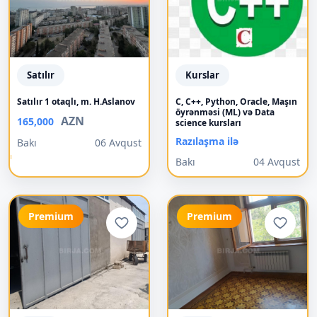
Satılır
Kurslar
Satılır 1 otaqlı, m. H.Aslanov
C, C++, Python, Oracle, Maşın
öyrənməsi (ML) və Data
AZN
165,000
science kursları
Razılaşma ilə
Bakı
06 Avqust
Bakı
04 Avqust
Premium
Premium