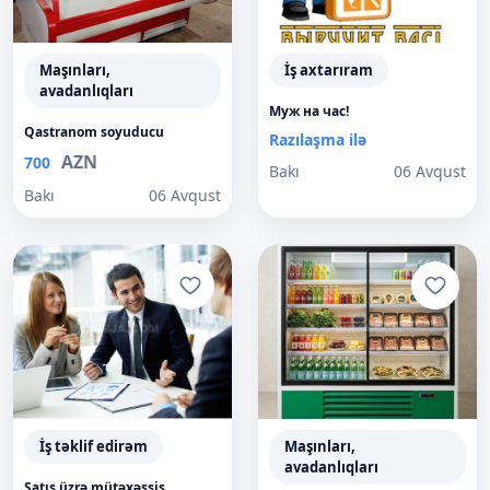
Maşınları,
İş axtarıram
avadanlıqları
Муж на час!
Qastranom soyuducu
Razılaşma ilə
AZN
700
Bakı
06 Avqust
Bakı
06 Avqust
İş təklif edirəm
Maşınları,
avadanlıqları
Satış üzrə mütəxəssis