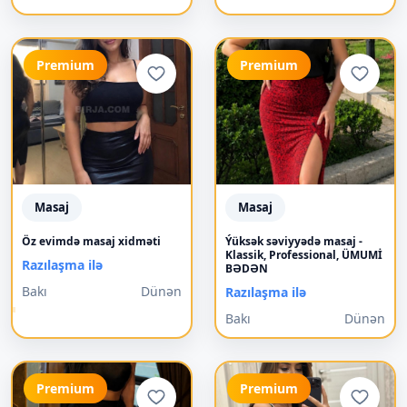
Premium
Premium
Masaj
Masaj
Öz evimdə masaj xidməti
Ýüksək səviyyədə masaj -
Klassik, Professional, ÜMUMİ
Razılaşma ilə
BƏDƏN
Bakı
Dünən
Razılaşma ilə
Bakı
Dünən
Premium
Premium