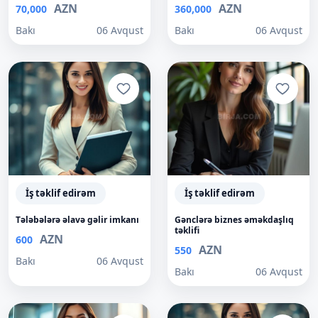
AZN
AZN
70,000
360,000
Bakı
06 Avqust
Bakı
06 Avqust
İş təklif edirəm
İş təklif edirəm
Tələbələrə əlavə gəlir imkanı
Gənclərə biznes əməkdaşlıq
təklifi
AZN
600
AZN
550
Bakı
06 Avqust
Bakı
06 Avqust