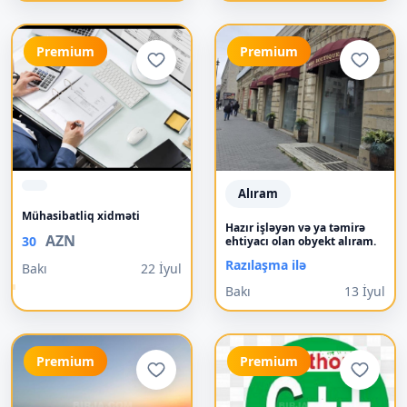
Premium
Premium
Alıram
Mühasibatliq xidməti
Hazır işləyən və ya təmirə
AZN
30
ehtiyacı olan obyekt alıram.
Razılaşma ilə
Bakı
22 İyul
Bakı
13 İyul
Premium
Premium