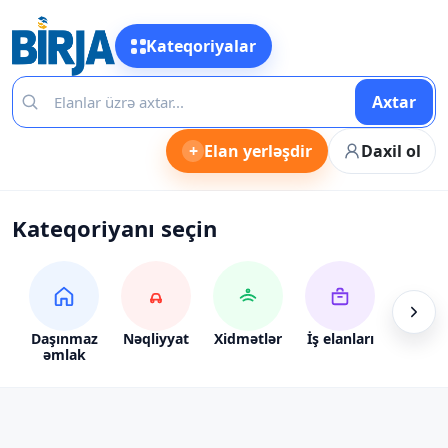
Kateqoriyalar
Axtar
+
Elan yerləşdir
Daxil ol
Kateqoriyanı seçin
Daşınmaz
Nəqliyyat
Xidmətlər
İş elanları
Alış-ve
əmlak