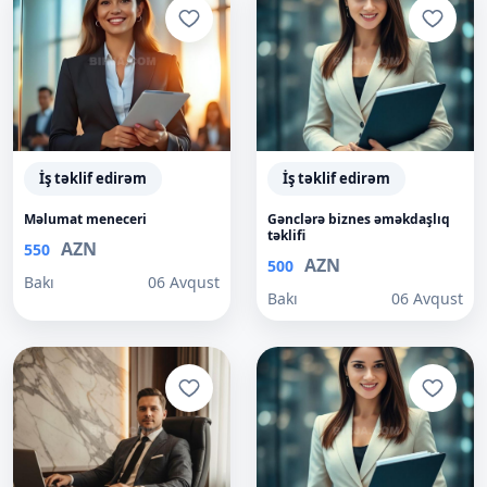
İş təklif edirəm
İş təklif edirəm
Məlumat meneceri
Gənclərə biznes əməkdaşlıq
təklifi
AZN
550
AZN
500
Bakı
06 Avqust
Bakı
06 Avqust