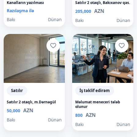
Kanalların yazılması
Satılır 2 otaqlı, Bakıxanov qəs.
Razılaşma ilə
AZN
205,000
Bakı
Dünən
Bakı
Dünən
Satılır
İş təklif edirəm
Satılır 2 otaqlı, m.Dərnəgül
Məlumat meneceri tələb
olunur
AZN
50,000
AZN
800
Bakı
Dünən
Bakı
Dünən