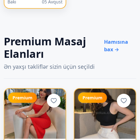
Bakı
05 Avqust
Premium Masaj
Hamısına
bax →
Elanları
Ən yaxşı təkliflər sizin üçün seçildi
Premium
Premium