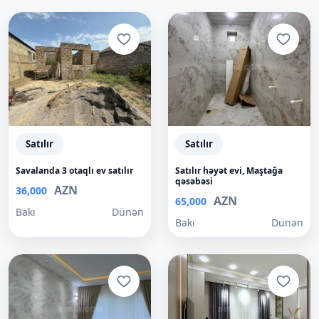
Satılır
Satılır
Savalanda 3 otaqlı ev satılır
Satılır həyət evi, Maştağa
qəsəbəsi
AZN
36,000
AZN
65,000
Bakı
Dünən
Bakı
Dünən