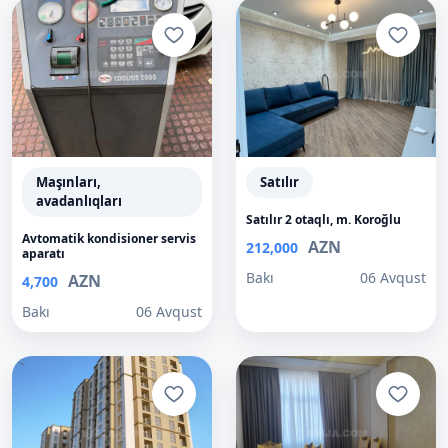
Maşınları,
Satılır
avadanlıqları
Satılır 2 otaqlı, m. Koroğlu
Avtomatik kondisioner servis
AZN
212,000
aparatı
Bakı
06 Avqust
AZN
4,700
Bakı
06 Avqust