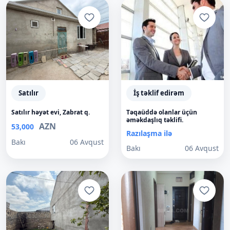
Satılır
İş təklif edirəm
Satılır həyət evi, Zabrat q.
Təqaüddə olanlar üçün
əməkdaşlıq təklifi.
AZN
53,000
Razılaşma ilə
Bakı
06 Avqust
Bakı
06 Avqust