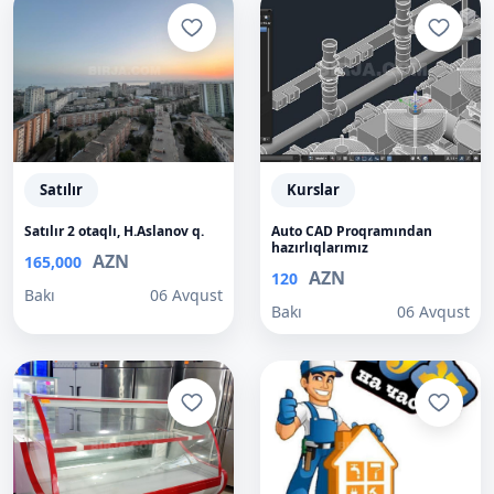
Satılır
Kurslar
Satılır 2 otaqlı, H.Aslanov q.
Auto CAD Proqramından
hazırlıqlarımız
AZN
165,000
AZN
120
Bakı
06 Avqust
Bakı
06 Avqust