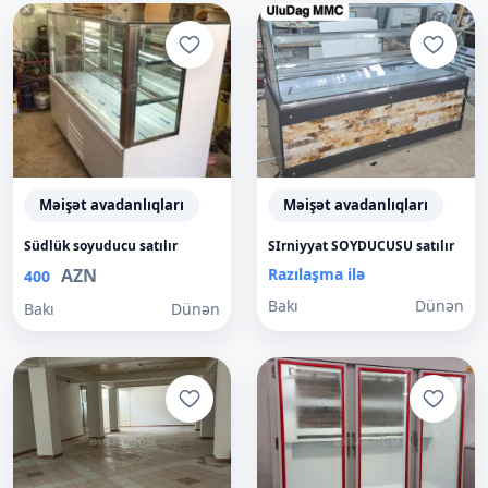
Məişət avadanlıqları
Məişət avadanlıqları
Südlük soyuducu satılır
SIrniyyat SOYDUCUSU satılır
AZN
Razılaşma ilə
400
Bakı
Dünən
Bakı
Dünən