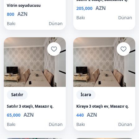
Vitrin soyuducusu
AZN
205,000
AZN
800
Bakı
Dünən
Bakı
Dünən
Satılır
İcarə
Satılır 3 otaqlı, Masazır q.
Kirayə 3 otaqlı ev, Masazır q.
AZN
AZN
65,000
440
Bakı
Dünən
Bakı
Dünən