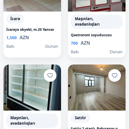
İcarə
Maşınları,
avadanlıqları
İcarəyə obyekt, m.20 Yanvar
Qastronom soyuducusu
AZN
1,500
AZN
700
Bakı
Dünən
Bakı
Dünən
Maşınları,
Satılır
avadanlıqları
Satılır 2 otaqlı, Bakıxanov q.