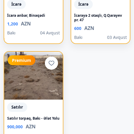
İcarə
İcarə
İcarə anbar, Binəqədi
İcarəyə 2 otaqlı, Q.Qarayev
pr. 47
AZN
1,200
AZN
600
Bakı
04 Avqust
Bakı
03 Avqust
Premium
Satılır
Satılır torpaq, Bakı - Ələt Yolu
AZN
900,000