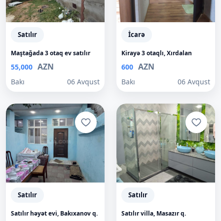
Satılır
İcarə
Maştağada 3 otaq ev satılır
Kirayə 3 otaqlı, Xırdalan
AZN
AZN
55,000
600
Bakı
06 Avqust
Bakı
06 Avqust
Satılır
Satılır
Satılır həyət evi, Bakıxanov q.
Satılır villa, Masazır q.