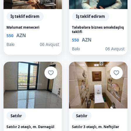
İş təklif edirəm
İş təklif edirəm
Məlumat meneceri
Tələbələrə biznes əməkdaşlıq
təklifi
AZN
550
AZN
550
Bakı
06 Avqust
Bakı
06 Avqust
Satılır
Satılır
Satılır 2 otaqlı, m. Dərnəgül
Satılır 3 otaqlı, m. Neftçilər