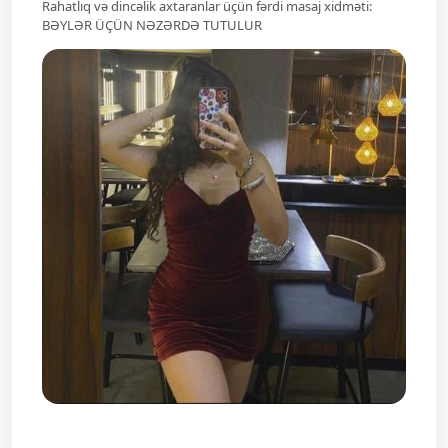
Rahatlıq və dincəlik axtaranlar üçün fərdi masaj xidməti:
BƏYLƏR ÜÇÜN NƏZƏRDƏ TUTULUR