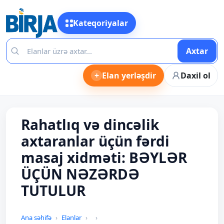
Kateqoriyalar
Axtar
+
Elan yerləşdir
Daxil ol
Rahatlıq və dincəlik
axtaranlar üçün fərdi
masaj xidməti: BƏYLƏR
ÜÇÜN NƏZƏRDƏ
TUTULUR
Ana səhifə
Elanlar