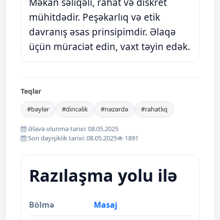
Məkan səliqəli, rahat və diskret
mühitdədir. Peşəkarlıq və etik
davranış əsas prinsipimdir. Əlaqə
üçün müraciət edin, vaxt təyin edək.
Teqlər
#bəylər
#dincəlik
#nəzərdə
#rahatlıq
Əlavə olunma tarixi: 08.05.2025
Son dəyişiklik tarixi: 08.05.2025
1891
Razılaşma yolu ilə
Bölmə
Masaj