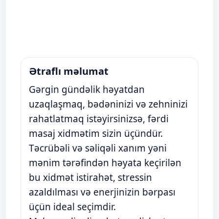
Ətraflı məlumat
Gərgin gündəlik həyatdan
uzaqlaşmaq, bədəninizi və zehninizi
rahatlatmaq istəyirsinizsə, fərdi
masaj xidmətim sizin üçündür.
Təcrübəli və səliqəli xanım yəni
mənim tərəfindən həyata keçirilən
bu xidmət istirahət, stressin
azaldılması və enerjinizin bərpası
üçün ideal seçimdir.