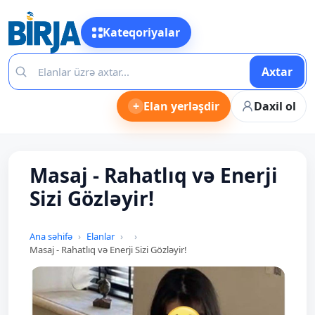
Kateqoriyalar
Axtar
+
Elan yerləşdir
Daxil ol
Masaj - Rahatlıq və Enerji
Sizi Gözləyir!
Ana səhifə
Elanlar
Masaj - Rahatlıq və Enerji Sizi Gözləyir!