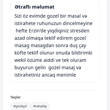
Ətraflı məlumat
Sizi öz evimde gozel bir masal və
istirahete ruhunuzun dincelmeyine
hefte Erzin'de yiqdiqiniz stresden
azad olmaqa teklif edirem gozel
masag masagdan sonra duş çay
köfte teklif olunur onuda bildirimki
wekil özüme aiddi ve tek oluram
buyurun gelin gozel masaj və
istirahetiniz ancaq menimle
Teqlər
#gözləyir
#rahatlıq