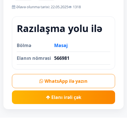
Əlavə olunma tarixi: 22.05.2025
1318
Razılaşma yolu ilə
Bölmə
Masaj
Elanın nömrəsi
566981
WhatsApp ilə yazın
Elanı irəli çək