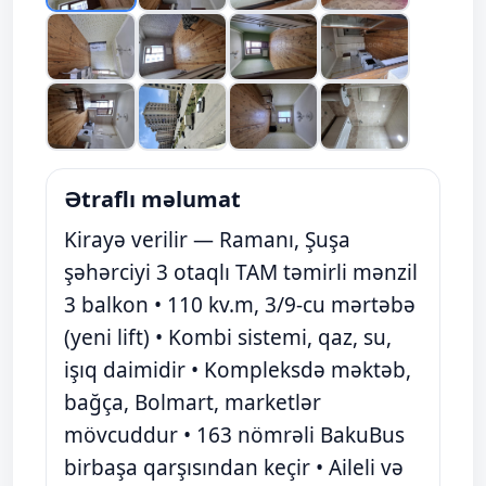
Ətraflı məlumat
Kirayə verilir — Ramanı, Şuşa
şəhərciyi 3 otaqlı TAM təmirli mənzil
3 balkon • 110 kv.m, 3/9-cu mərtəbə
(yeni lift) • Kombi sistemi, qaz, su,
işıq daimidir • Kompleksdə məktəb,
bağça, Bolmart, marketlər
mövcuddur • 163 nömrəli BakuBus
birbaşa qarşısından keçir • Aileli və