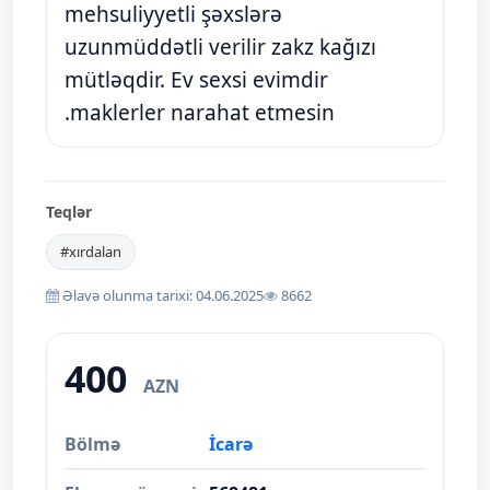
mehsuliyyetli şəxslərə
uzunmüddətli verilir zakz kağızı
mütləqdir. Ev sexsi evimdir
.maklerler narahat etmesin
Teqlər
#xırdalan
Əlavə olunma tarixi: 04.06.2025
8662
400
AZN
Bölmə
İcarə