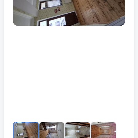
Prev
Next