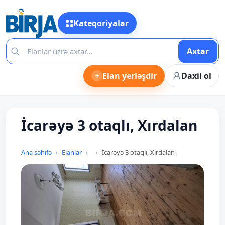
Kateqoriyalar
Axtar
+
Elan yerləşdir
Daxil ol
İcarəyə 3 otaqlı, Xırdalan
Ana səhifə
Elanlar
İcarəyə 3 otaqlı, Xırdalan