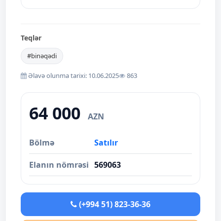
Teqlər
#binəqədi
Əlavə olunma tarixi: 10.06.2025
863
64 000
AZN
Bölmə
Satılır
Elanın nömrəsi
569063
(+994 51) 823-36-36