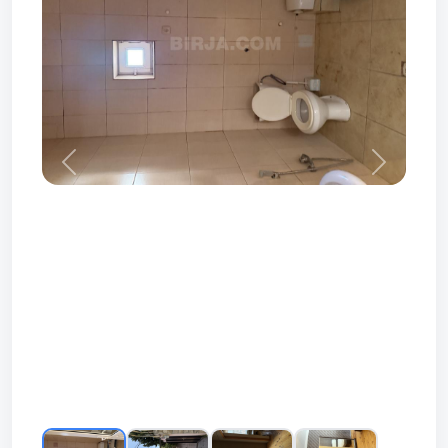
Prev
Next