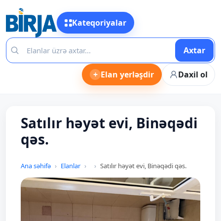
Kateqoriyalar
Axtar
+
Elan yerləşdir
Daxil ol
Satılır həyət evi, Binəqədi
qəs.
Ana səhifə
Elanlar
Satılır həyət evi, Binəqədi qəs.