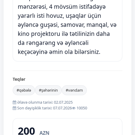
mənzərəsi, 4 mövsüm istifadəyə
yararlı isti hovuz, uşaqlar üçün
əyləncə guşəsi, samovar, manqal, və
kino projektoru ilə tətilinizin daha
da rəngarəng və əyləncəli
keçəcəyinə əmin ola bilərsiniz.
Teqlər
#qəbələ
#şəhərinin
#vəndam
Əlavə olunma tarixi: 02.07.2025
Son dəyişiklik tarixi: 07.07.2026
10050
200
AZN