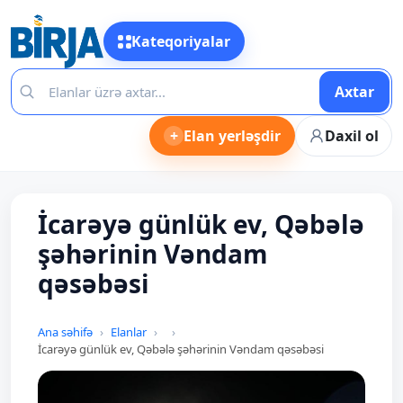
Kateqoriyalar
Axtar
+
Elan yerləşdir
Daxil ol
İcarəyə günlük ev, Qəbələ
şəhərinin Vəndam
qəsəbəsi
Ana səhifə
Elanlar
İcarəyə günlük ev, Qəbələ şəhərinin Vəndam qəsəbəsi