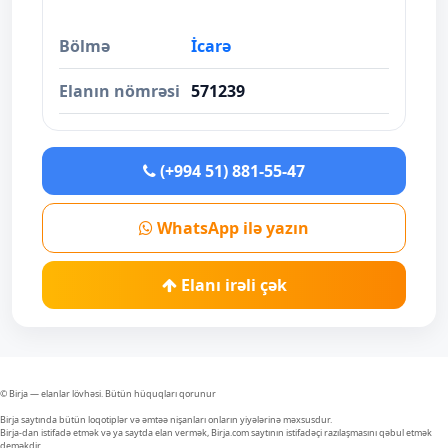
Bölmə
İcarə
Elanın nömrəsi
571239
(+994 51) 881-55-47
WhatsApp ilə yazın
Elanı irəli çək
© Birja — elanlar lövhəsi. Bütün hüquqları qorunur
Birja saytında bütün loqotiplər və əmtəə nişanları onların yiyələrinə məxsusdur.
Birja-dan istifadə etmək və ya saytda elan vermək, Birja.com saytının istifadəçi razılaşmasını qəbul etmək
deməkdir.