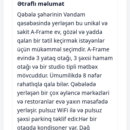
Ətraflı məlumat
Qəbələ şəhərinin Vəndam
qəsəbəsində yerləşən bu unikal və
sakit A-Frame ev, gözəl və yadda
qalan bir tətil keçirmək istəyənlər
üçün mükəmməl seçimdir. A-Frame
evində 3 yataq otağı, 3 şəxsi hamam
otağı və bir studio tipli mətbəx
mövcuddur. Ümumilikdə 8 nəfər
rahatlıqla qala bilər. Qəbələdə
yerləşən bir çox əyləncə mərkəzləri
və restoranlar evə yaxın məsafədə
yerləşir. pulsuz WiFi ilə və pulsuz
şəxsi parkinq təklif edir.Hər bir
otaqda kondisoner var. Dağ