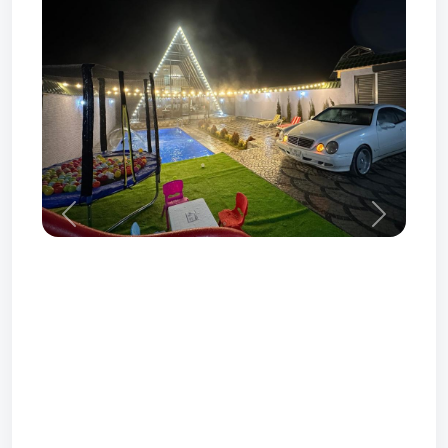
Prev
Next