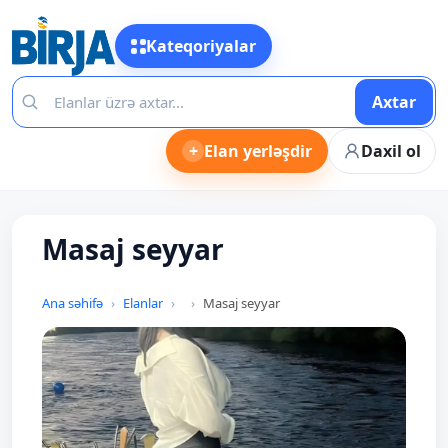
Kateqoriyalar
Axtar
+
Elan yerləşdir
Daxil ol
Masaj seyyar
Ana səhifə
Elanlar
Masaj seyyar