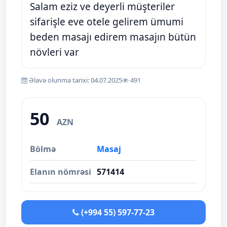
Salam eziz ve deyerli müşteriler
sifarişle eve otele gelirem ümumi
beden masajı edirem masajın bütün
növleri var
Əlavə olunma tarixi: 04.07.2025
491
50
AZN
Bölmə
Masaj
Elanın nömrəsi
571414
(+994 55) 597-77-23