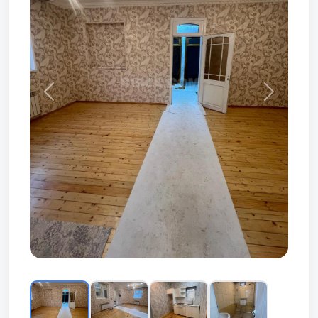
Prev
Next