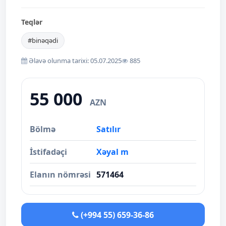
Teqlər
#binəqədi
Əlavə olunma tarixi: 05.07.2025
885
55 000
AZN
Bölmə
Satılır
İstifadəçi
Xəyal m
Elanın nömrəsi
571464
(+994 55) 659-36-86