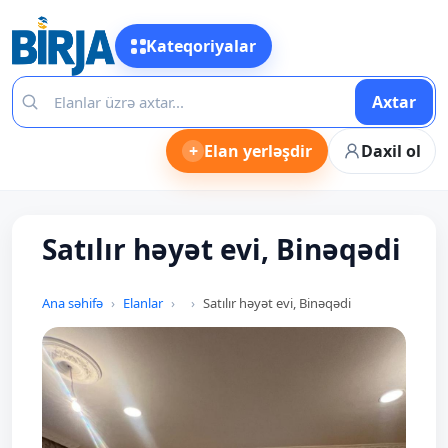
Kateqoriyalar
Axtar
+
Elan yerləşdir
Daxil ol
Satılır həyət evi, Binəqədi
Ana səhifə
Elanlar
Satılır həyət evi, Binəqədi