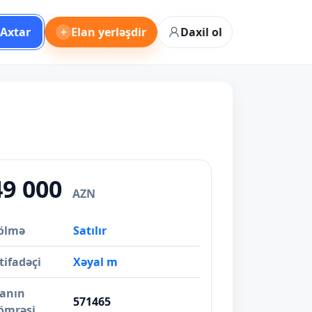
Axtar
+
Elan yerləşdir
Daxil ol
49 000
AZN
ölmə
Satılır
tifadəçi
Xəyal m
lanın
571465
ömrəsi