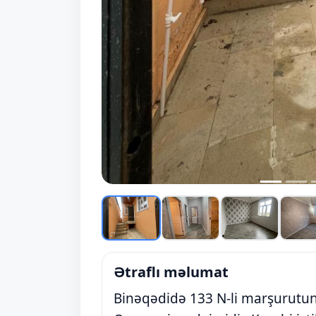
Ətraflı məlumat
Binəqədidə 133 N-li marşurutun 