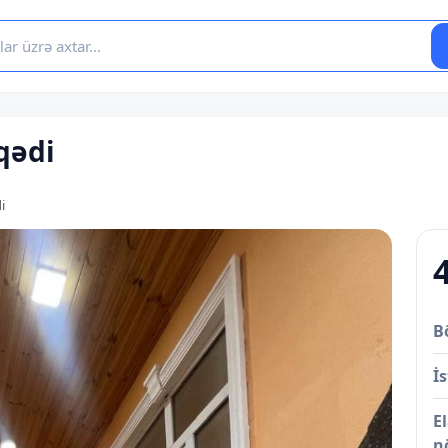
əqədi
i
B
İs
E
n