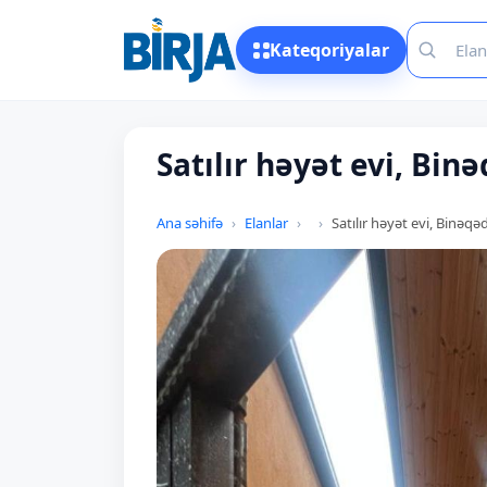
Kateqoriyalar
Satılır həyət evi, Bin
Ana səhifə
Elanlar
Satılır həyət evi, Binəqəd