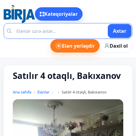
Kateqoriyalar
Axtar
+
Elan yerləşdir
Daxil ol
Satılır 4 otaqlı, Bakıxanov
Ana səhifə
Elanlar
Satılır 4 otaqlı, Bakıxanov