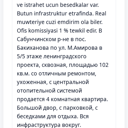
ve istrahet ucun besedkalar var.
Butun infrastruktur etrafinda. Real
muwteriye cuzi emdirim ola biler.
Ofis komissiyasi 1 % tewkil edir. В
Сабунчинском р-не в пос.
Бакиханова по ул. М.Амирова в
5/5 этаже ленинградского
проекта, сквозная, площадью 102
кв.м. со отличным ремонтом,
ухоженная, с центральной
отопительной системой
продается 4 комнатная квартира.
Большой двор, с парковкой, с
беседками для отдыха. Вся
инфраструктура вокруг.