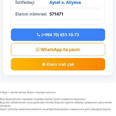
İstifadəçi
Aysel x. Aliyeva
Elanın nömrəsi
571471
(+994 70) 651-10-73
WhatsApp ilə yazın
Elanı irəli çək
© Birja — elanlar lövhəsi. Bütün hüquqları qorunur
Birja saytında bütün loqotiplər və əmtəə nişanları onların yiyələrinə məxsusdur.
Birja-dan istifadə etmək və ya saytda elan vermək, Birja.com saytının istifadəçi razılaşmasını qəbul etmək
deməkdir.
Saytın rəhbərliyi reklam bannerlərinin və yerləşdirilmiş elanların məzmununa görə məsuliyyət daşımır.