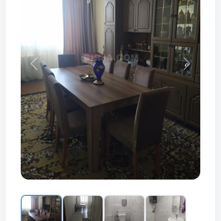
Prev
Next