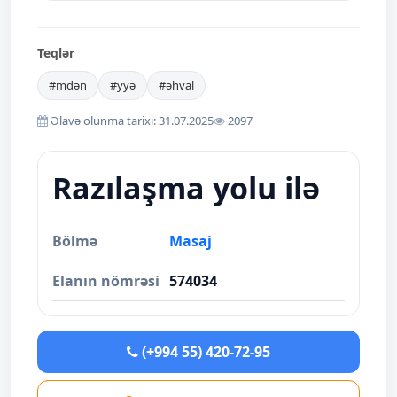
Teqlər
#mdən
#yyə
#əhval
Əlavə olunma tarixi: 31.07.2025
2097
Razılaşma yolu ilə
Bölmə
Masaj
Elanın nömrəsi
574034
(+994 55) 420-72-95