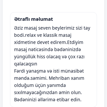
Ətraflı məlumat
Əziz masaj seven beylerimiz sizi tay
bodi.relax ve klassik masaj
xidmetine devet edirem.Etdiyim
masaj nəticəsində bədəninizdə
yüngüllük hiss olacaq və çox razı
qalacaqsın
Fərdi yanaşma və isti münasibət
məndə.səmimi. Mehriban xanım
olduğum üçün yanımda
sıxılmayacağınızdan əmin olun.
Bədəninizi əllərimə etibar edin.