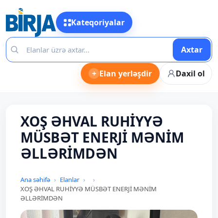
Kateqoriyalar
Axtar
+
Elan yerləşdir
Daxil ol
XOŞ ƏHVAL RUHİYYƏ
MÜSBƏT ENERJİ MƏNİM
ƏLLƏRİMDƏN
Ana səhifə
Elanlar
XOŞ ƏHVAL RUHİYYƏ MÜSBƏT ENERJİ MƏNİM
ƏLLƏRİMDƏN