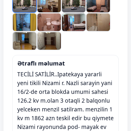
Ətraflı məlumat
TECİLİ SATİLİR..Ipatekaya yararli
yeni tikili Nizami r. Nazli sarayin yani
16/2-de orta blokda umumi sahesi
126.2 kv m.olan 3 otaqli 2 balqonlu
yelceken menzil satilram. menzilin 1
kv m 1862 azn teskil edir bu qiymete
Nizami rayonunda pod- mayak ev