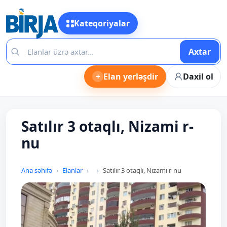
Kateqoriyalar
Axtar
+
Elan yerləşdir
Daxil ol
Satılır 3 otaqlı, Nizami r-
nu
Ana səhifə
Elanlar
Satılır 3 otaqlı, Nizami r-nu