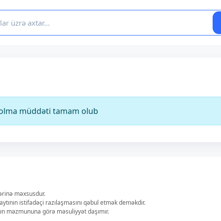
ə olma müddəti tamam olub
lərinə məxsusdur.
aytının istifadəçi razılaşmasını qəbul etmək deməkdir.
ların məzmununa görə məsuliyyət daşımır.