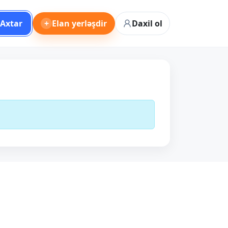
Axtar
+
Elan yerləşdir
Daxil ol