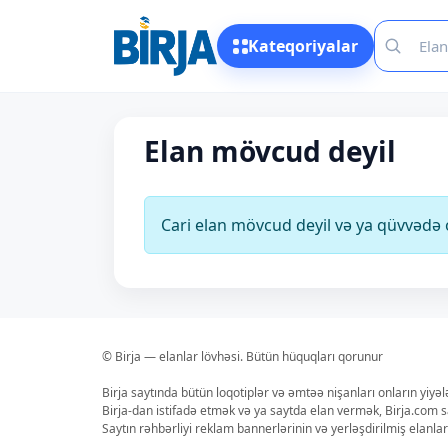
Kateqoriyalar
Elan mövcud deyil
Cari elan mövcud deyil və ya qüvvəd
© Birja — elanlar lövhəsi. Bütün hüquqları qorunur
Birja saytında bütün loqotiplər və əmtəə nişanları onların yiyə
Birja-dan istifadə etmək və ya saytda elan vermək, Birja.com s
Saytın rəhbərliyi reklam bannerlərinin və yerləşdirilmiş elan