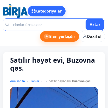
Kateqoriyalar
Axtar
+
Elan yerləşdir
Daxil ol
Satılır həyət evi, Buzovna
qəs.
Ana səhifə
Elanlar
Satılır həyət evi, Buzovna qəs.