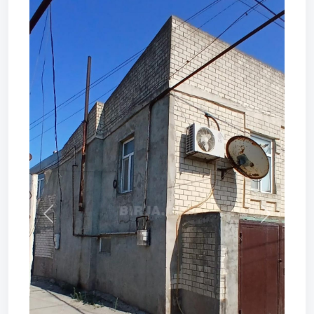
Prev
Next