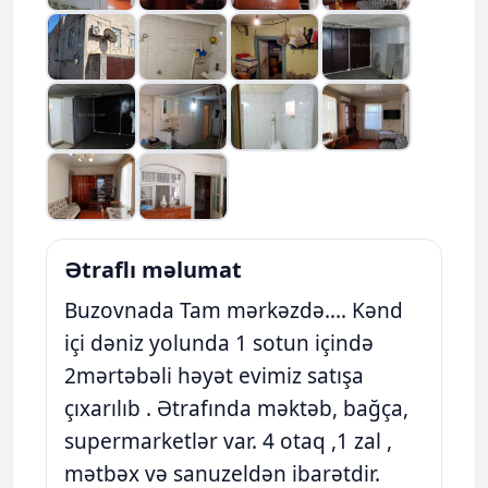
Ətraflı məlumat
Buzovnada Tam mərkəzdə.... Kənd
içi dəniz yolunda 1 sotun içində
2mərtəbəli həyət evimiz satışa
çıxarılıb . Ətrafında məktəb, bağça,
supermarketlər var. 4 otaq ,1 zal ,
mətbəx və sanuzeldən ibarətdir.