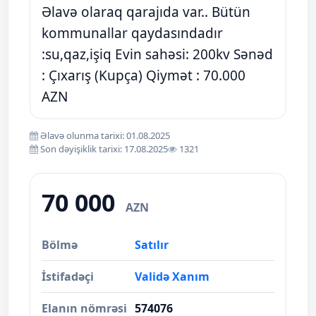
Əlavə olaraq qarajıda var.. Bütün
kommunallar qaydasındadır
:su,qaz,işiq Evin sahəsi: 200kv Sənəd
: Çıxarış (Kupça) Qiymət : 70.000
AZN
Əlavə olunma tarixi: 01.08.2025
Son dəyişiklik tarixi: 17.08.2025
1321
70 000
AZN
Bölmə
Satılır
İstifadəçi
Validə Xanım
Elanın nömrəsi
574076