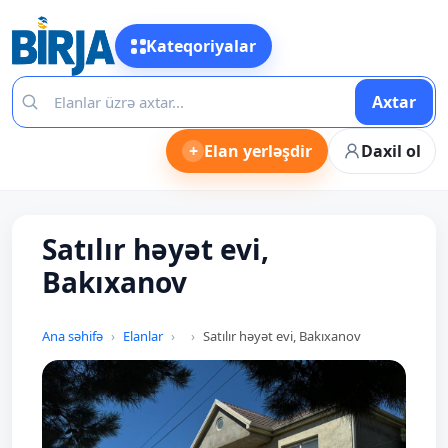
Kateqoriyalar
Axtar
+
Elan yerləşdir
Daxil ol
Satılır həyət evi,
Bakıxanov
Ana səhifə
Elanlar
Satılır həyət evi, Bakıxanov