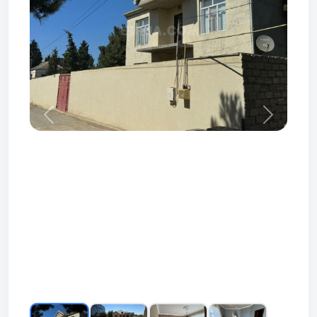
Prev
Next