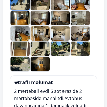
Ətraflı məlumat
2 mərtəbəli evdi 6 sot ərazidə 2
mərtəbəsidə manalitdi.Avtobus
dayanacağına 1 dəqiqəlik yoldadı