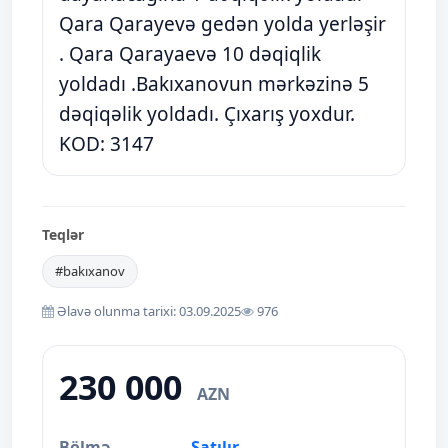
Qara Qarayevə gedən yolda yerləşir
. Qara Qarayaevə 10 dəqiqlik
yoldadı .Bakıxanovun mərkəzinə 5
dəqiqəlik yoldadı. Çıxarış yoxdur.
KOD: 3147
Teqlər
#bakıxanov
Əlavə olunma tarixi: 03.09.2025
976
230 000
AZN
Bölmə
Satılır