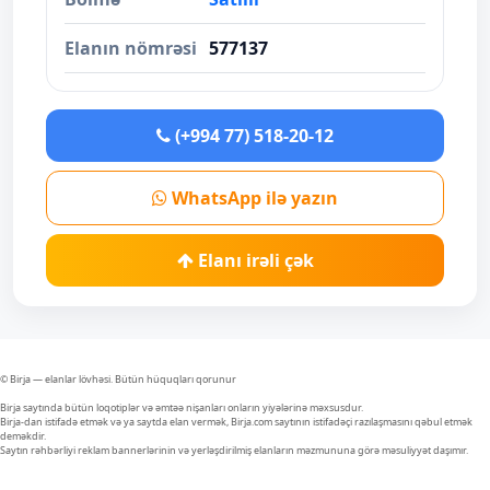
Elanın nömrəsi
577137
(+994 77) 518-20-12
WhatsApp ilə yazın
Elanı irəli çək
© Birja — elanlar lövhəsi. Bütün hüquqları qorunur
Birja saytında bütün loqotiplər və əmtəə nişanları onların yiyələrinə məxsusdur.
Birja-dan istifadə etmək və ya saytda elan vermək, Birja.com saytının istifadəçi razılaşmasını qəbul etmək
deməkdir.
Saytın rəhbərliyi reklam bannerlərinin və yerləşdirilmiş elanların məzmununa görə məsuliyyət daşımır.