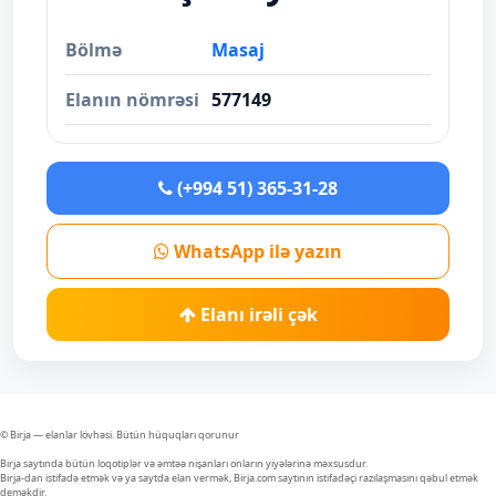
Bölmə
Masaj
Elanın nömrəsi
577149
(+994 51) 365-31-28
WhatsApp ilə yazın
Elanı irəli çək
© Birja — elanlar lövhəsi. Bütün hüquqları qorunur
Birja saytında bütün loqotiplər və əmtəə nişanları onların yiyələrinə məxsusdur.
Birja-dan istifadə etmək və ya saytda elan vermək, Birja.com saytının istifadəçi razılaşmasını qəbul etmək
deməkdir.