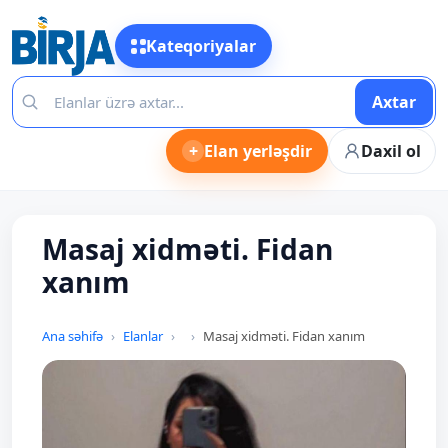
Kateqoriyalar
Axtar
+
Elan yerləşdir
Daxil ol
Masaj xidməti. Fidan
xanım
Ana səhifə
Elanlar
Masaj xidməti. Fidan xanım