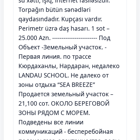
su xətti, işıq, internet fasiləsizdir.
Torpağın bütün sənədləri
qaydasındadır. Kupçası vardır.
Perimetr üzrə daş hasarı. 1 sot –
25.000 Azn. ------------------------ Под
Объект -Земельный участок. -
Первая линия. по трассе
Кюрдаханлы, Нардаран, недалеко
LANDAU SCHOOL. Не далеко от
зоны отдыха “SEA BREEZE”
Продается земельный участок –
21,100 сот. ОКОЛО БЕРЕГОВОЙ
ЗОНЫ РЯДОМ С МОРЕМ.
Подведены все линии
коммуникаций - бесперебойная