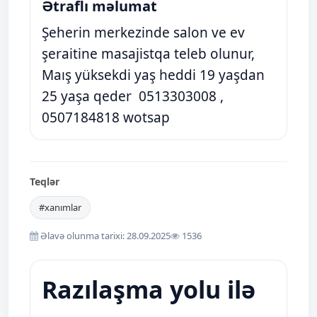
Ətraflı məlumat
Şeherin merkezinde salon ve ev
şeraitine masajistqa teleb olunur,
Maış yüksekdi yaş heddi 19 yaşdan
25 yaşa qeder 0513303008 ,
0507184818 wotsap
Teqlər
#xanımlar
Əlavə olunma tarixi: 28.09.2025
1536
Razılaşma yolu ilə