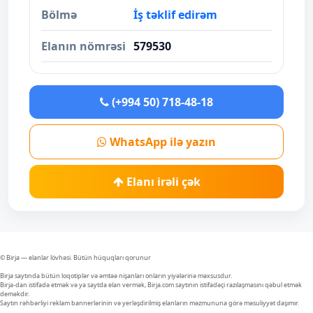
Bölmə
İş təklif edirəm
Elanın nömrəsi
579530
(+994 50) 718-48-18
WhatsApp ilə yazın
Elanı irəli çək
© Birja — elanlar lövhəsi. Bütün hüquqları qorunur
Birja saytında bütün loqotiplər və əmtəə nişanları onların yiyələrinə məxsusdur.
Birja-dan istifadə etmək və ya saytda elan vermək, Birja.com saytının istifadəçi razılaşmasını qəbul etmək
deməkdir.
Saytın rəhbərliyi reklam bannerlərinin və yerləşdirilmiş elanların məzmununa görə məsuliyyət daşımır.