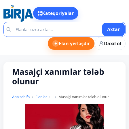
Kateqoriyalar
Axtar
+
Elan yerləşdir
Daxil ol
Masajçi xanımlar tələb
olunur
Ana səhifə
Elanlar
Masajçi xanımlar tələb olunur