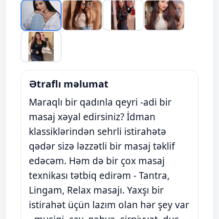
Ətraflı məlumat
Maraqlı bir qadınla qeyri -adi bir
masaj xəyal edirsiniz? İdman
klassiklərindən sehrli istirahətə
qədər sizə ləzzətli bir masaj təklif
edəcəm. Həm də bir çox masaj
texnikası tətbiq edirəm - Tantra,
Lingam, Relax masajı. Yaxşı bir
istirahət üçün lazım olan hər şey var