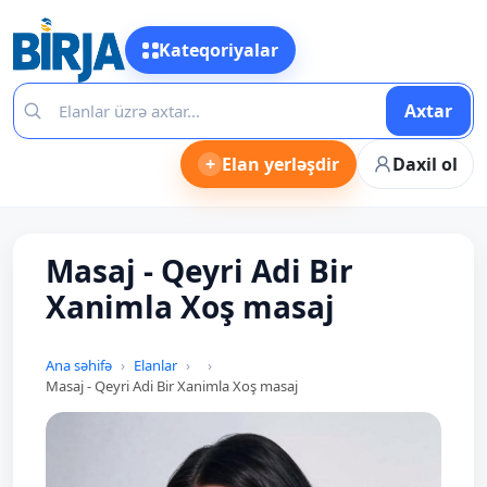
Kateqoriyalar
Axtar
+
Elan yerləşdir
Daxil ol
Masaj - Qeyri Adi Bir
Xanimla Xoş masaj
Ana səhifə
Elanlar
Masaj - Qeyri Adi Bir Xanimla Xoş masaj