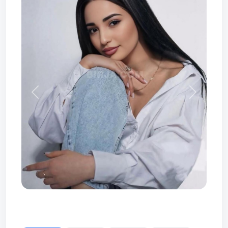
Prev
Next