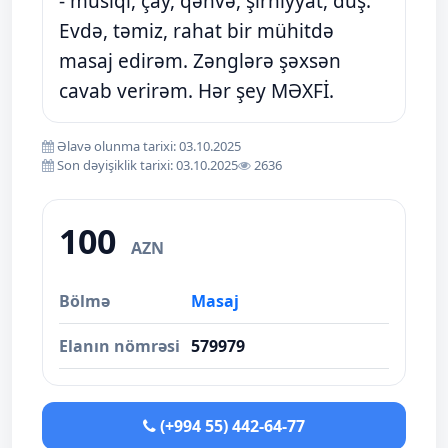
- musiqi, çay, qəhvə, şirniyyat, duş.
Evdə, təmiz, rahat bir mühitdə
masaj edirəm. Zənglərə şəxsən
cavab verirəm. Hər şey MƏXFİ.
Əlavə olunma tarixi: 03.10.2025
Son dəyişiklik tarixi: 03.10.2025
2636
100
AZN
Bölmə
Masaj
Elanın nömrəsi
579979
(+994 55) 442-64-77