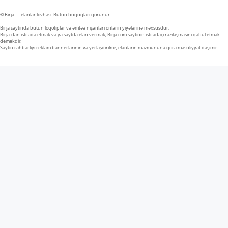
© Birja — elanlar lövhəsi. Bütün hüquqları qorunur
Birja saytında bütün loqotiplər və əmtəə nişanları onların yiyələrinə məxsusdur.
Birja-dan istifadə etmək və ya saytda elan vermək, Birja.com saytının istifadəçi razılaşmasını qəbul etmək
deməkdir.
Saytın rəhbərliyi reklam bannerlərinin və yerləşdirilmiş elanların məzmununa görə məsuliyyət daşımır.