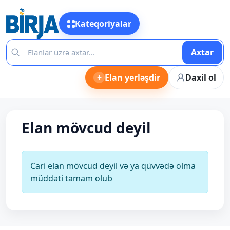
Kateqoriyalar
Axtar
+
Elan yerləşdir
Daxil ol
Elan mövcud deyil
Cari elan mövcud deyil və ya qüvvədə olma
müddəti tamam olub