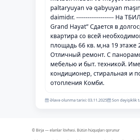
paltaryuyan və qabyuyan maşın. I
daimidır. -------------------- 
Grand Hayat” Сдается в долго
квартира со всей необходимо
площадь 66 кв. м,на 19 этаже 
Отличный ремонт. С панорамо
мебелью и быт. техникой. Име
кондиционер, стиральная и 
отопления Комби.
Əlavə olunma tarixi: 03.11.2025
Son dəyişiklik t
© Birja — elanlar lövhəsi. Bütün hüquqları qorunur