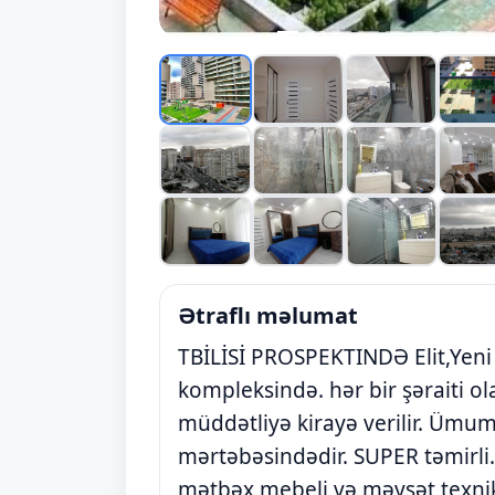
Ətraflı məlumat
TBİLİSİ PROSPEKTINDƏ Elit,Yeni 
kompleksində. hər bir şəraiti ol
müddətliyə kirayə verilir. Ümum
mərtəbəsindədir. SUPER təmirli.
mətbəx mebeli və məyşət texnikas