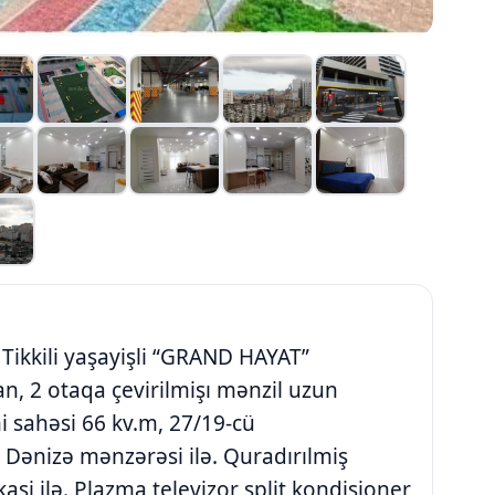
Tikkili yaşayişli “GRAND HAYAT”
an, 2 otaqa çevirilmişı mənzil uzun
i sahəsi 66 kv.m, 27/19-cü
 Dənizə mənzərəsi ilə. Quradırılmiş
i ilə. Plazma televizor split kondisioner,