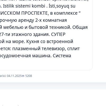
stilik sistemi kombi . İsti,soyuq su
На ТБИЛИССКОМ ПРОСПЕКТЕ, в комплексе “
срочную аренду 2-х комнатная
й мебелью и бытовой техникой. Общая
27-ти этажного здания. СУПЕР
й на море. Кухня со встроенной
ется: плазменный телевизор, сплит
посудомоечная машина. Система
arixi: 04.11.2025
5208