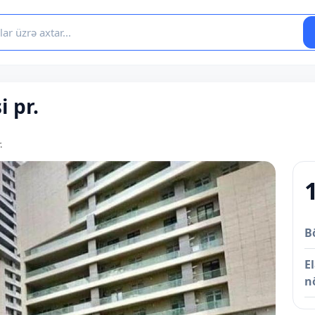
i pr.
.
B
E
n