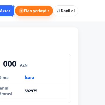
Axtar
+
Elan yerləşdir
Daxil ol
1 000
AZN
ölmə
İcarə
lanın
582975
ömrəsi