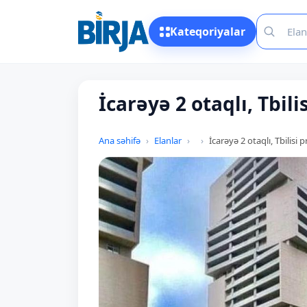
Kateqoriyalar
İcarəyə 2 otaqlı, Tbilis
Ana səhifə
Elanlar
İcarəyə 2 otaqlı, Tbilisi pr