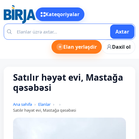
Kateqoriyalar
Axtar
+
Elan yerləşdir
Daxil ol
Satılır həyət evi, Mastağa
qəsəbəsi
Ana səhifə
Elanlar
Satılır həyət evi, Mastağa qəsəbəsi