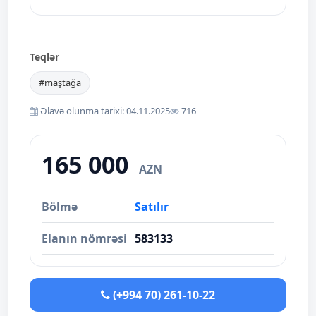
Teqlər
#maştağa
Əlavə olunma tarixi: 04.11.2025
716
165 000
AZN
Bölmə
Satılır
Elanın nömrəsi
583133
(+994 70) 261-10-22