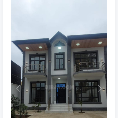
Prev
Next