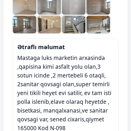
Ətraflı məlumat
Mastaga luks marketin arxasinda
,qapisina kimi asfalt yolu olan,3
sotun icinde ,2 mertebeli 6 otaqli,
2sanitar qovsagi olan,super temirli
yeni tikili heyet evi satilir, ev tam isti
polla islenib,elave olaraq heyetde ,
bisetkasi, manqalxanasi,ve sanitar
qovsagi var, sened cixaris,qiymet
165000 Kod N-098