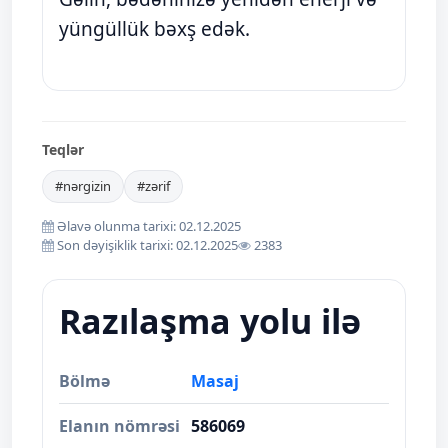
yüngüllük bəxş edək.
Teqlər
#nərgizin
#zərif
Əlavə olunma tarixi: 02.12.2025
Son dəyişiklik tarixi: 02.12.2025
2383
Razılaşma yolu ilə
Bölmə
Masaj
Elanın nömrəsi
586069