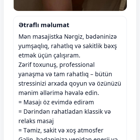
Ətraflı məlumat
Mən masajistka Nərgiz, bədəninizə
yumşaqlıq, rahatlıq və sakitlik bəxş
etmək üçün çalışıram.
Zərif toxunuş, professional
yanaşma və tam rahatlıq – bütün
stressinizi arxada qoyun və özünüzü
mənim əllərimə həvalə edin.
= Masajı öz evimdə edirəm
= Dərindən rahatladan klassik və
relaks masaj
= Təmiz, sakit və xoş atmosfer
Gəlin, bədəninizə yenidən enerji və