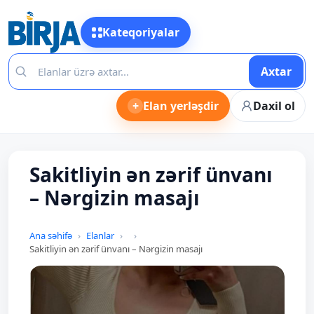
Kateqoriyalar
Axtar
+
Elan yerləşdir
Daxil ol
Sakitliyin ən zərif ünvanı
– Nərgizin masajı
Ana səhifə
Elanlar
Sakitliyin ən zərif ünvanı – Nərgizin masajı