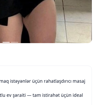
aq istəyənlər üçün rahatlaşdırıcı masaj
lu ev şəraiti — tam istirahət üçün ideal