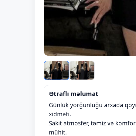
Ətraflı məlumat
Günlük yorğunluğu arxada qoym
xidməti.
Sakit atmosfer, təmiz və komfort
mühit.