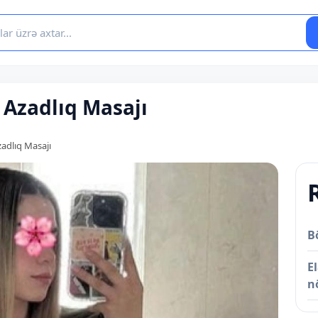
 Azadlıq Masajı
zadlıq Masajı
B
E
n