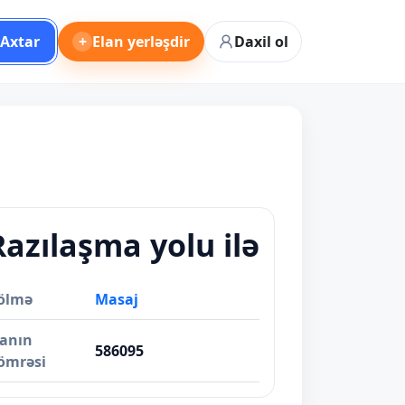
Axtar
+
Elan yerləşdir
Daxil ol
Razılaşma yolu ilə
ölmə
Masaj
lanın
586095
ömrəsi