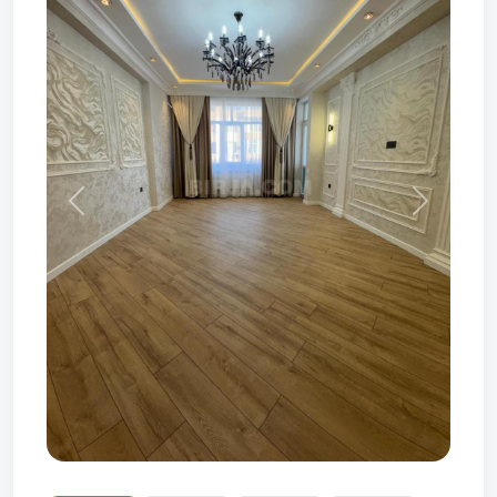
Prev
Next