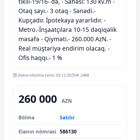
tikili-19/16- də, - Sahəsi: 130 kv.m -
Otaq sayı.- 3 otaq - Sənədi.-
Kupçadır. İpotekaya yararlıdır. -
Metro.-İnşaatçılara 10-15 dəqiqəlik
məsafə - Qiyməti.- 260.000 AzN. -
Real müştəriyə endirim olacaq. -
Ofis haqqı.- 1 %
Əlavə olunma tarixi: 03.12.2025
2488
260 000
AZN
Bölmə
Satılır
Elanın nömrəsi
586130