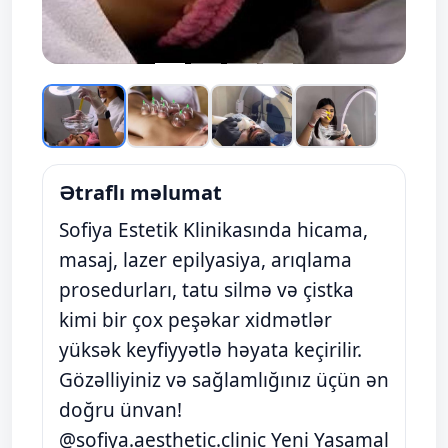
Ətraflı məlumat
Sofiya Estetik Klinikasında hicama,
masaj, lazer epilyasiya, arıqlama
prosedurları, tatu silmə və çistka
kimi bir çox peşəkar xidmətlər
yüksək keyfiyyətlə həyata keçirilir.
Gözəlliyiniz və sağlamlığınız üçün ən
doğru ünvan!
@sofiya.aesthetic.clinic Yeni Yasamal