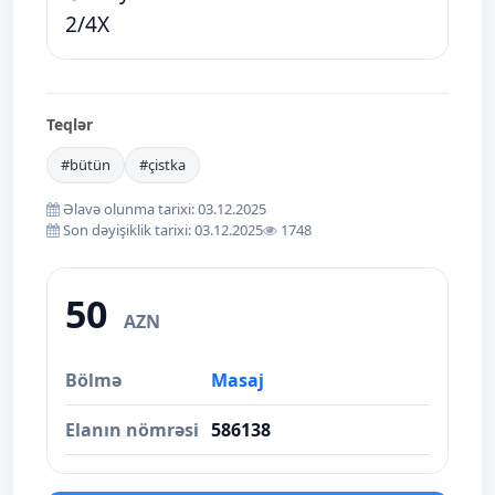
2/4X
Teqlər
#bütün
#çistka
Əlavə olunma tarixi: 03.12.2025
Son dəyişiklik tarixi: 03.12.2025
1748
50
AZN
Bölmə
Masaj
Elanın nömrəsi
586138