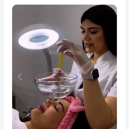
Prev
Next