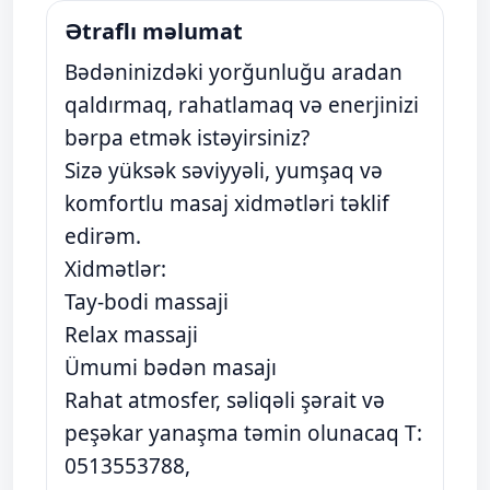
Ətraflı məlumat
Bədəninizdəki yorğunluğu aradan
qaldırmaq, rahatlamaq və enerjinizi
bərpa etmək istəyirsiniz?
Sizə yüksək səviyyəli, yumşaq və
komfortlu masaj xidmətləri təklif
edirəm.
Xidmətlər:
Tay-bodi massaji
Relax massaji
Ümumi bədən masajı
Rahat atmosfer, səliqəli şərait və
peşəkar yanaşma təmin olunacaq T:
0513553788,