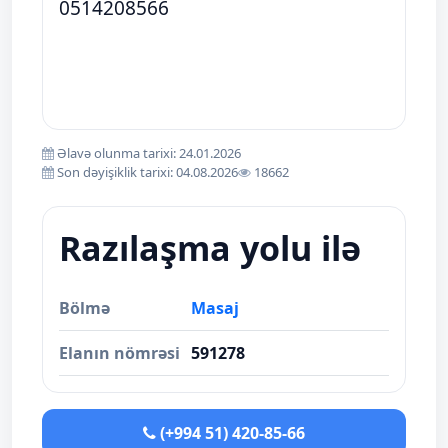
0514208566
Əlavə olunma tarixi: 24.01.2026
Son dəyişiklik tarixi: 04.08.2026
18662
Razılaşma yolu ilə
Bölmə
Masaj
Elanın nömrəsi
591278
(+994 51) 420-85-66