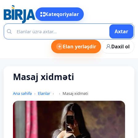
Kateqoriyalar
Axtar
+
Elan yerləşdir
Daxil ol
Masaj xidməti
Ana səhifə
Elanlar
Masaj xidməti