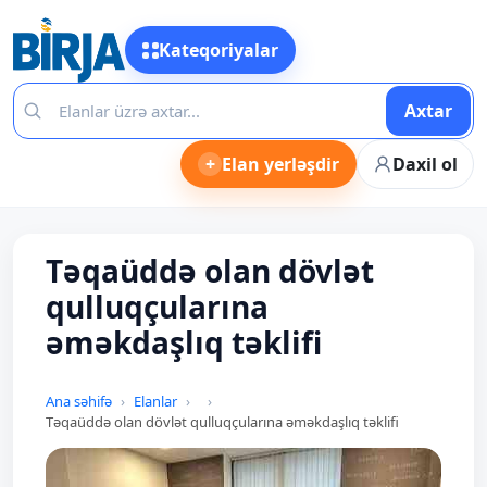
Kateqoriyalar
Axtar
+
Elan yerləşdir
Daxil ol
Təqaüddə olan dövlət
qulluqçularına
əməkdaşlıq təklifi
Ana səhifə
Elanlar
Təqaüddə olan dövlət qulluqçularına əməkdaşlıq təklifi