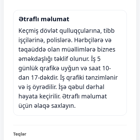
Ətraflı məlumat
Keçmiş dövlət qulluqçularına, tibb
işçilərinə, polislərə. Hərbçilərə və
təqaüddə olan müəllimlərə biznes
əməkdaşlığı təklif olunur. İş 5
günlük qrafikə uyğun və saat 10-
dan 17-dəkdir. İş qrafiki tənzimlənir
və iş öyrədilir. İşə qəbul dərhal
həyata keçirilir. Ətraflı məlumat
üçün əlaqə saxlayın.
Teqlər