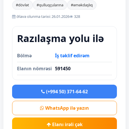
#dövlət
#qulluqçularına
#əməkdaşlıq
Əlavə olunma tarixi: 26.01.2026
328
Razılaşma yolu ilə
Bölmə
İş təklif edirəm
Elanın nömrəsi
591450
(+994 50) 371-64-62
WhatsApp ilə yazın
Elanı irəli çək