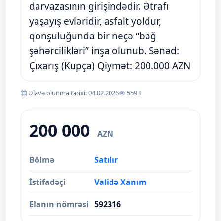
darvazasının girişindədir. Ətrafı
yaşayış evləridir, asfalt yoldur,
qonşuluğunda bir neçə “bağ
şəhərcilikləri” inşa olunub. Sənəd:
Çıxarış (Kupça) Qiymət: 200.000 AZN
Əlavə olunma tarixi: 04.02.2026
5593
200 000
AZN
Bölmə
Satılır
İstifadəçi
Validə Xanım
Elanın nömrəsi
592316