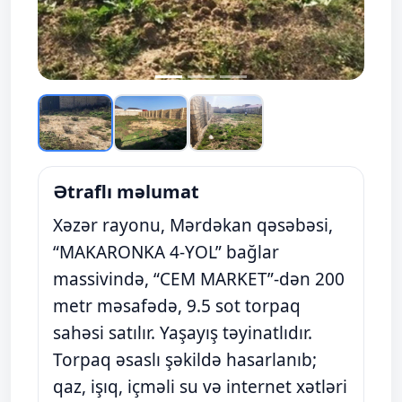
Ətraflı məlumat
Xəzər rayonu, Mərdəkan qəsəbəsi,
“MAKARONKA 4-YOL” bağlar
massivində, “CEM MARKET”-dən 200
metr məsafədə, 9.5 sot torpaq
sahəsi satılır. Yaşayış təyinatlıdır.
Torpaq əsaslı şəkildə hasarlanıb;
qaz, işıq, içməli su və internet xətləri