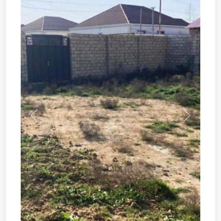
Prev
Next