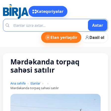
Kateqoriyalar
Axtar
+
Elan yerləşdir
Daxil ol
Mərdəkanda torpaq
sahəsi satılır
Ana səhifə
Elanlar
Mərdəkanda torpaq sahəsi satılır