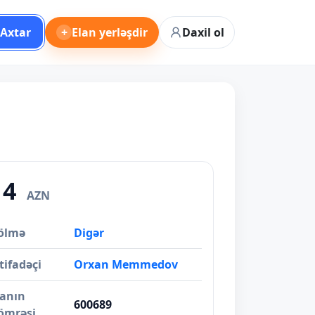
Axtar
+
Elan yerləşdir
Daxil ol
14
AZN
ölmə
Digər
tifadəçi
Orxan Memmedov
lanın
600689
ömrəsi