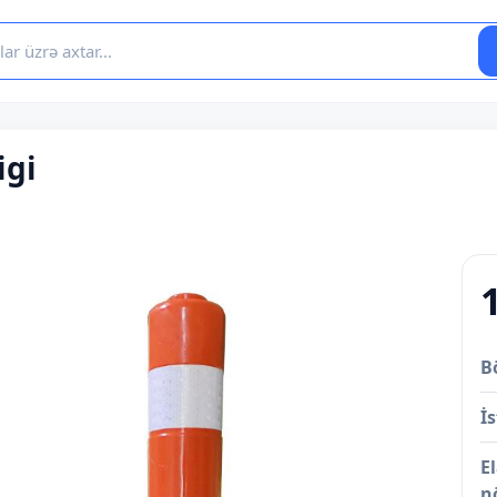
igi
B
İs
E
n