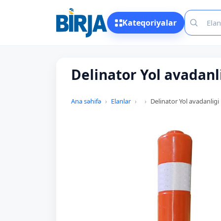
Kateqoriyalar
Delinator Yol avadanl
Ana səhifə
Elanlar
Delinator Yol avadanligi