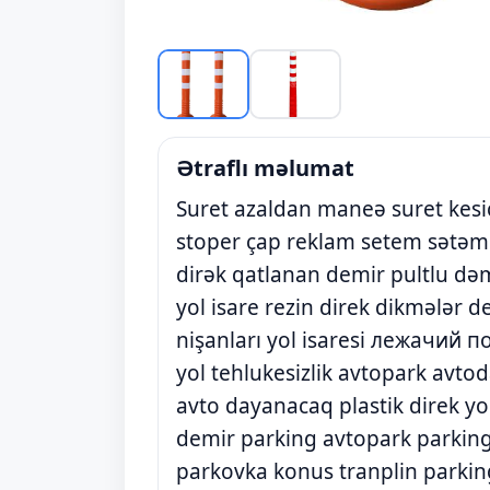
Ətraflı məlumat
Suret azaldan maneə suret kesic
stoper çap reklam setem sətəm 
dirək qatlanan demir pultlu dəm
yol isare rezin direk dikmələr de
nişanları yol isaresi лежачий п
yol tehlukesizlik avtopark avto
avto dayanacaq plastik direk yol
demir parking avtopark parking
parkovka konus tranplin parki