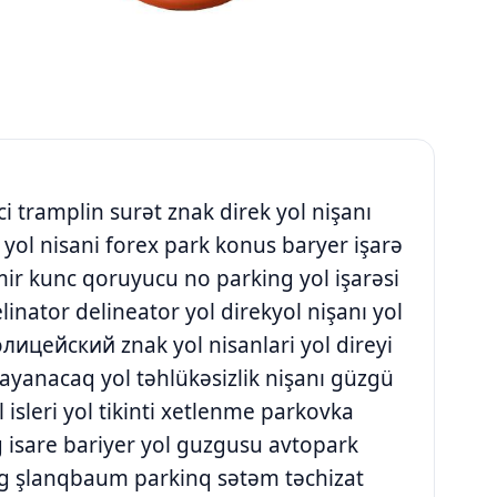
i tramplin surət znak direk yol nişanı
yol nisani forex park konus baryer işarə
ir kunc qoruyucu no parking yol işarəsi
linator delineator yol direkyol nişanı yol
олицейский znak yol nisanlari yol direyi
dayanacaq yol təhlükəsizlik nişanı güzgü
 isleri yol tikinti xetlenme parkovka
 isare bariyer yol guzgusu avtopark
ng şlanqbaum parkinq sətəm təchizat