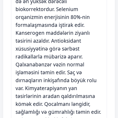
də ən yüksək dərəcəli
biokorrektordur. Selenium
orqanizmin enerjisinin 80%-nin
formalaşmasında iştirak edir.
Kanserogen maddələrin ziyanlı
təsirini azaldır. Antioksidant
xüsusiyyətinə görə sərbəst
radikallarla mübarizə aparır.
Qalxanabənzər vəzin normal
işləməsini təmin edir. Saç və
dırnaqların inkişafında böyük rolu
var. Kimyaterapiyanın yan
təsirlərinin aradan qaldırılmasına
kömək edir. Qocalmanı ləngidir,
sağlamlığı və gümrahlığı təmin edir.