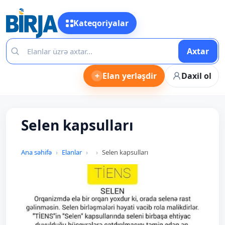
Kateqoriyalar
Axtar
+
Elan yerləşdir
Daxil ol
Selen kapsulları
Ana səhifə
Elanlar
Selen kapsulları