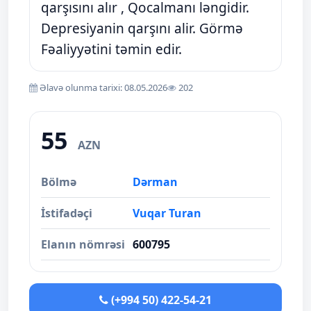
qarşısını alır , Qocalmanı ləngidir.
Depresiyanin qarşını alir. Görmə
Fəaliyyətini təmin edir.
Əlavə olunma tarixi: 08.05.2026
202
55
AZN
Bölmə
Dərman
İstifadəçi
Vuqar Turan
Elanın nömrəsi
600795
(+994 50) 422-54-21