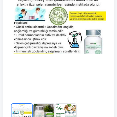
Prev
Next