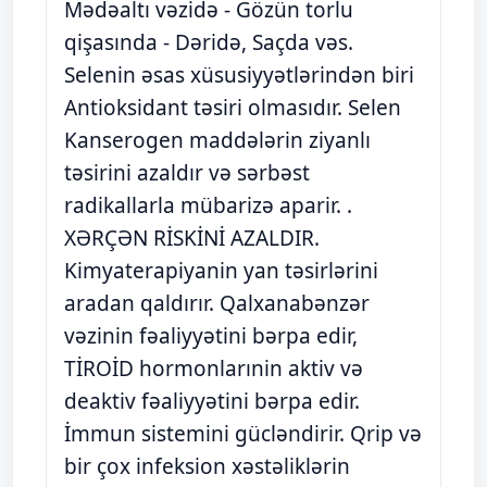
Mədəaltı vəzidə - Gözün torlu
qişasında - Dəridə, Saçda vəs.
Selenin əsas xüsusiyyətlərindən biri
Antioksidant təsiri olmasıdır. Selen
Kanserogen maddələrin ziyanlı
təsirini azaldır və sərbəst
radikallarla mübarizə aparir. .
XƏRÇƏN RİSKİNİ AZALDIR.
Kimyaterapiyanin yan təsirlərini
aradan qaldırır. Qalxanabənzər
vəzinin fəaliyyətini bərpa edir,
TİROİD hormonlarınin aktiv və
deaktiv fəaliyyətini bərpa edir.
İmmun sistemini gücləndirir. Qrip və
bir çox infeksion xəstəliklərin