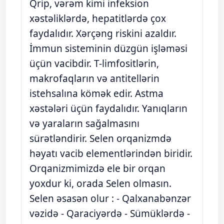
Qrip, vərəm kimi infeksion
xəstəliklərdə, hepatitlərdə çox
faydalıdır. Xərçəng riskini azaldır.
İmmun sisteminin düzgün işləməsi
üçün vacibdir. T-limfositlərin,
makrofaqların və antitellərin
istehsalına kömək edir. Astma
xəstələri üçün faydalıdır. Yanıqların
və yaraların sağalmasını
sürətləndirir. Selen orqanizmdə
həyatı vacib elementlərindən biridir.
Orqanizmimizdə ele bir orqan
yoxdur ki, orada Selen olmasın.
Selen əsasən olur : - Qalxanabənzər
vəzidə - Qaraciyərdə - Sümüklərdə -