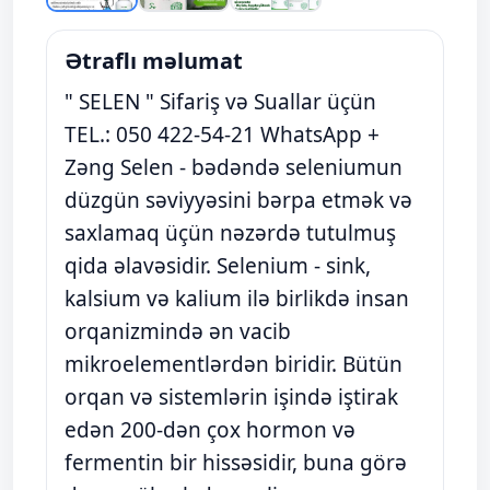
Ətraflı məlumat
" SELEN " Sifariş və Suallar üçün
TEL.: 050 422-54-21 WhatsApp +
Zəng Selen - bədəndə seleniumun
düzgün səviyyəsini bərpa etmək və
saxlamaq üçün nəzərdə tutulmuş
qida əlavəsidir. Selenium - sink,
kalsium və kalium ilə birlikdə insan
orqanizmində ən vacib
mikroelementlərdən biridir. Bütün
orqan və sistemlərin işində iştirak
edən 200-dən çox hormon və
fermentin bir hissəsidir, buna görə