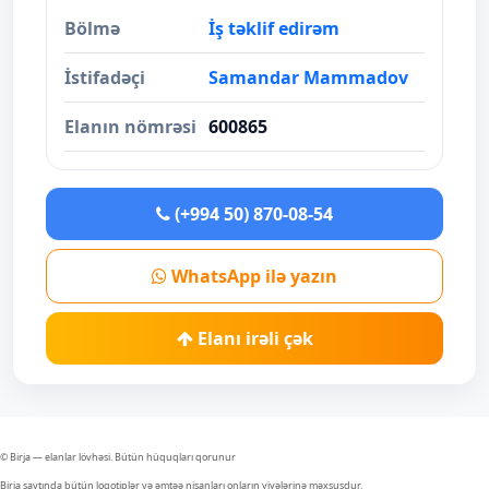
Bölmə
İş təklif edirəm
İstifadəçi
Samandar Mammadov
Elanın nömrəsi
600865
(+994 50) 870-08-54
WhatsApp ilə yazın
Elanı irəli çək
© Birja — elanlar lövhəsi. Bütün hüquqları qorunur
Birja saytında bütün loqotiplər və əmtəə nişanları onların yiyələrinə məxsusdur.