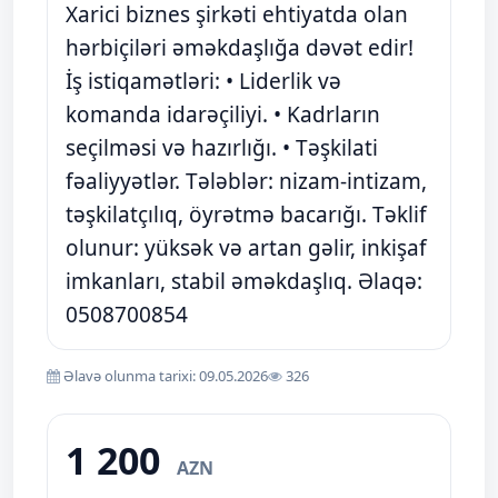
Xarici biznes şirkəti ehtiyatda olan
hərbiçiləri əməkdaşlığa dəvət edir!
İş istiqamətləri: • Liderlik və
komanda idarəçiliyi. • Kadrların
seçilməsi və hazırlığı. • Təşkilati
fəaliyyətlər. Tələblər: nizam-intizam,
təşkilatçılıq, öyrətmə bacarığı. Təklif
olunur: yüksək və artan gəlir, inkişaf
imkanları, stabil əməkdaşlıq. Əlaqə:
0508700854
Əlavə olunma tarixi: 09.05.2026
326
1 200
AZN