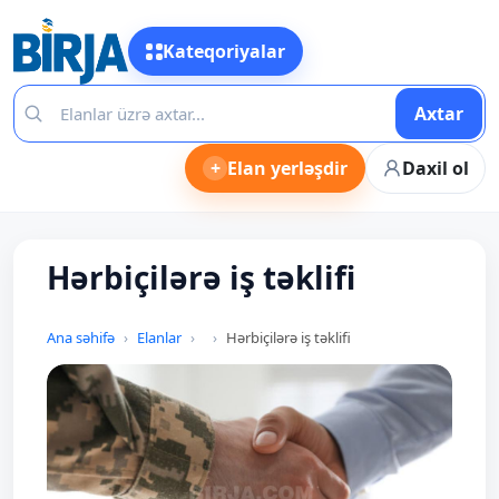
Kateqoriyalar
Axtar
+
Elan yerləşdir
Daxil ol
Hərbiçilərə iş təklifi
Ana səhifə
Elanlar
Hərbiçilərə iş təklifi