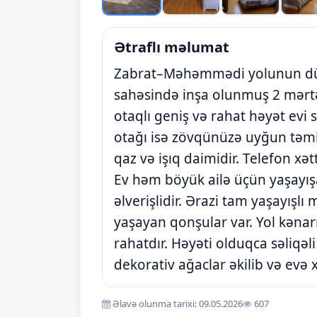
Ətraflı məlumat
Zabrat–Məhəmmədi yolunun düz
sahəsində inşa olunmuş 2 mərtə
otaqlı geniş və rahat həyət evi s
otağı isə zövqünüzə uyğun təmir
qaz və işıq daimidir. Telefon xə
Ev həm böyük ailə üçün yaşayı
əlverişlidir. Ərazi tam yaşayışlı
yaşayan qonşular var. Yol kənar
rahatdır. Həyəti olduqca səliqəl
dekorativ ağaclar əkilib və evə x
Əlavə olunma tarixi: 09.05.2026
607