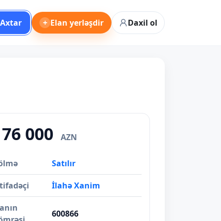
Axtar
+
Elan yerləşdir
Daxil ol
176 000
AZN
ölmə
Satılır
tifadəçi
İlahə Xanim
lanın
600866
ömrəsi