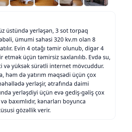
 üstündə yerləşən, 3 sot torpaq
bəli, ümumi sahəsi 320 kv.m olan 8
atılır. Evin 4 otağı təmir olunub, digər 4
 etmək üçün təmirsiz saxlanılıb. Evdə su,
tti və yüksək sürətli internet mövcuddur.
şa, həm də yatırım məqsədi üçün çox
 məhəllədə yerləşir, ətrafında daimi
ında yerləşdiyi üçün evə gediş-gəliş çox
i və baxımlıdır, kənarları boyunca
üsusi gözəllik verir.