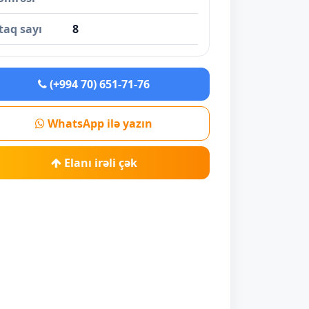
taq sayı
8
(+994 70) 651-71-76
WhatsApp ilə yazın
Elanı irəli çək