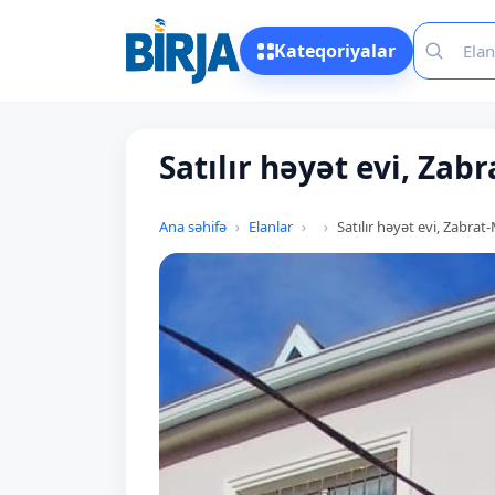
Kateqoriyalar
Satılır həyət evi, Z
Ana səhifə
Elanlar
Satılır həyət evi, Zabr