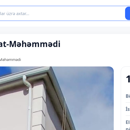
abrat-Məhəmmədi
at-Məhəmmədi
B
İs
E
n