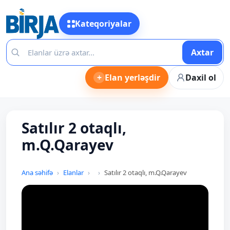
Kateqoriyalar
Axtar
+
Elan yerləşdir
Daxil ol
Satılır 2 otaqlı,
m.Q.Qarayev
Ana səhifə
Elanlar
Satılır 2 otaqlı, m.Q.Qarayev