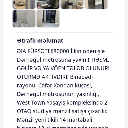
Ətraflı məlumat
ƏIA FÜRSƏT!!!!80000 İlkin ödənişlə
Dərnəgül metrosuna yaxın!!! RƏSMİ
GƏLİR VƏ YA VÖEN TƏLƏB OLUNUR!
ÖTÜRMƏ AKTİVDİR!! Binəqədi
rayonu, Cəfər Xəndan küçəsi,
Dərnəgül metrosunun yaxınlığı,
West Town Yaşayış kompleksində 2
OTAQ studiya mənzil satışa çıxarılır.
Mənzil yeni tikili 14 mərtəbəli