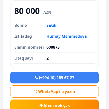
80 000
AZN
Bölmə
Satılır
İstifadəçi
Humay Məmmədova
Elanın nömrəsi
600873
Otaq sayı
2
(+994 10) 265-67-27
WhatsApp ilə yazın
Elanı irəli çək