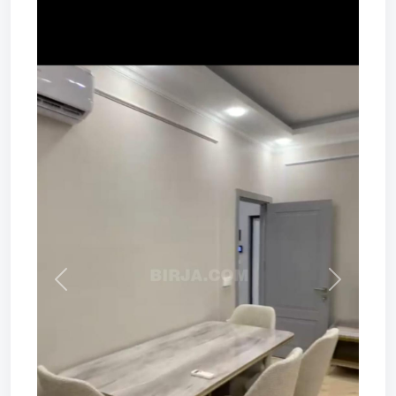
Prev
Next