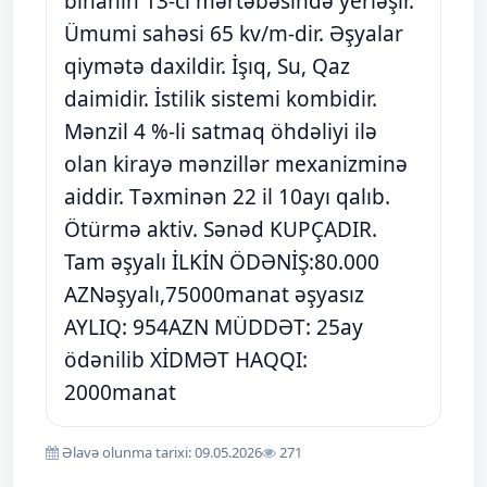
binanın 13-ci mərtəbəsində yerləşir.
Ümumi sahəsi 65 kv/m-dir. Əşyalar
qiymətə daxildir. İşıq, Su, Qaz
daimidir. İstilik sistemi kombidir.
Mənzil 4 %-li satmaq öhdəliyi ilə
olan kirayə mənzillər mexanizminə
aiddir. Təxminən 22 il 10ayı qalıb.
Ötürmə aktiv. Sənəd KUPÇADIR.
Tam əşyalı İLKİN ÖDƏNİŞ:80.000
AZNəşyalı,75000manat əşyasız
AYLIQ: 954AZN MÜDDƏT: 25ay
ödənilib XİDMƏT HAQQI:
2000manat
Əlavə olunma tarixi: 09.05.2026
271