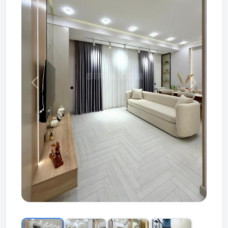
Prev
Next