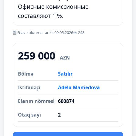
Офисные комиссионные
составляют 1 %.
Əlavə olunma tarixi: 09.05.2026
248
259 000
AZN
Bölmə
Satılır
İstifadəçi
Adela Mamedova
Elanın nömrəsi
600874
Otaq sayı
2