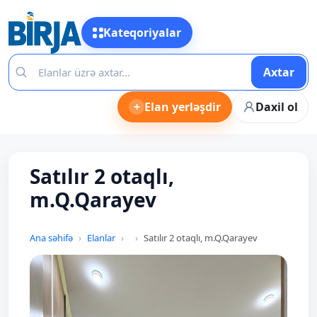
Kateqoriyalar
Axtar
+
Elan yerləşdir
Daxil ol
Satılır 2 otaqlı,
m.Q.Qarayev
Ana səhifə
Elanlar
Satılır 2 otaqlı, m.Q.Qarayev