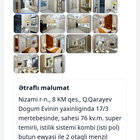
Ətraflı məlumat
Nizami r-n., 8 KM qes., Q.Qarayev
Dogum Evinin yaxinliginda 17/3
mertebesinde, sahesi 76 kv.m. super
temirli, istilik sistemi kombi (isti pol)
butun ewyasi ile 2 otagli menzil