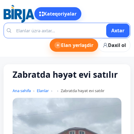
Kateqoriyalar
Axtar
+
Elan yerləşdir
Daxil ol
Zabratda həyət evi satılır
Ana səhifə
Elanlar
Zabratda həyət evi satılır