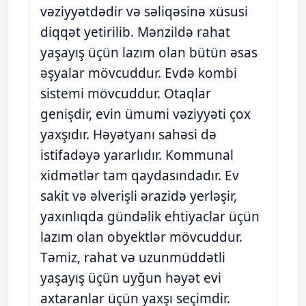
vəziyyətdədir və səliqəsinə xüsusi
diqqət yetirilib. Mənzildə rahat
yaşayış üçün lazım olan bütün əsas
əşyalar mövcuddur. Evdə kombi
sistemi mövcuddur. Otaqlar
genişdir, evin ümumi vəziyyəti çox
yaxşıdır. Həyətyanı sahəsi də
istifadəyə yararlıdır. Kommunal
xidmətlər tam qaydasındadır. Ev
sakit və əlverişli ərazidə yerləşir,
yaxınlıqda gündəlik ehtiyaclar üçün
lazım olan obyektlər mövcuddur.
Təmiz, rahat və uzunmüddətli
yaşayış üçün uyğun həyət evi
axtaranlar üçün yaxşı seçimdir.