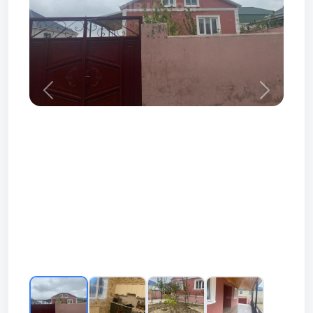
Prev
Next