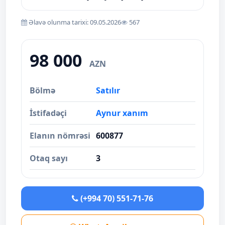
Əlavə olunma tarixi: 09.05.2026
567
98 000
AZN
Bölmə
Satılır
İstifadəçi
Aynur xanım
Elanın nömrəsi
600877
Otaq sayı
3
(+994 70) 551-71-76