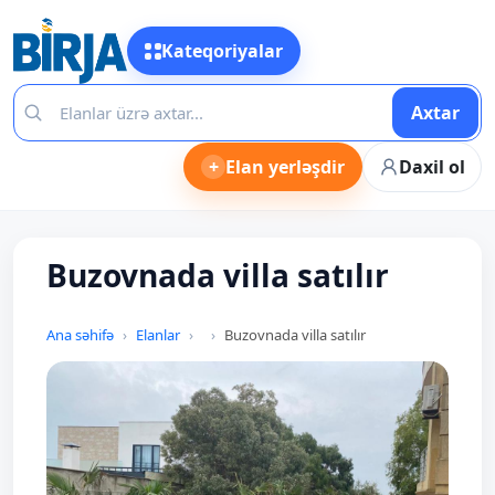
Kateqoriyalar
Axtar
+
Elan yerləşdir
Daxil ol
Buzovnada villa satılır
Ana səhifə
Elanlar
Buzovnada villa satılır