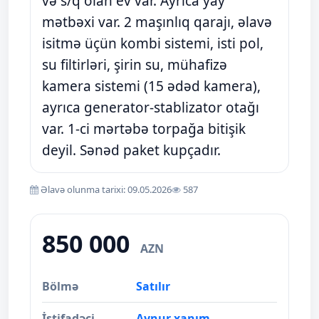
və s/q olan ev var. Ayrıca yay
mətbəxi var. 2 maşınlıq qarajı, əlavə
isitmə üçün kombi sistemi, isti pol,
su filtirləri, şirin su, mühafizə
kamera sistemi (15 ədəd kamera),
ayrıca generator-stablizator otağı
var. 1-ci mərtəbə torpağa bitişik
deyil. Sənəd paket kupçadır.
Əlavə olunma tarixi: 09.05.2026
587
850 000
AZN
Bölmə
Satılır
İstifadəçi
Aynur xanım