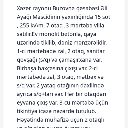
Xəzər rayonu Buzovna qəsəbəsi Əli
Ayağı Məscidinin yaxınlığında 15 sot
, 255 kv\m, 7 otaq ,3 mərtəbə villa
satılır.Ev monolit betonla, qaya
üzərində tikilib, dəniz mənzərəlidir.
1-ci mərtəbədə zal, 2 otaq, sanitar
qovşağı (s/q) və çamaşırxana var.
Birbaşa baxçasına çıxışı var. 2-ci
mərtəbədə zal, 3 otaq, mətbəx və
s/q var. 2 yataq otağının daxilində
ayrıca s/q+ları var. Hər bir otaqdan
eyvana çıxış var. 3-cü mərtəbə üçün
tikintiyə icazə nəzərdə tutulub.
Həyətində mühafizə üçün 2 otaqlı