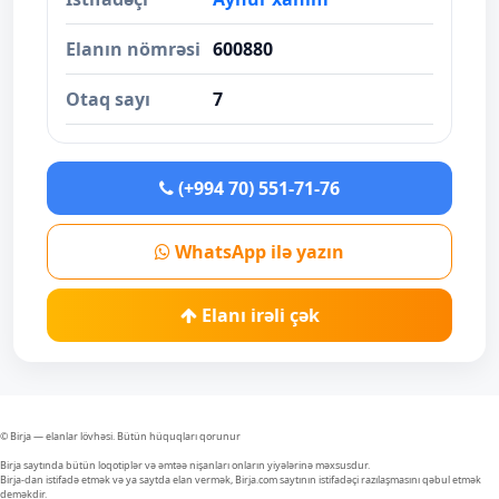
Elanın nömrəsi
600880
Otaq sayı
7
(+994 70) 551-71-76
WhatsApp ilə yazın
Elanı irəli çək
© Birja — elanlar lövhəsi. Bütün hüquqları qorunur
Birja saytında bütün loqotiplər və əmtəə nişanları onların yiyələrinə məxsusdur.
Birja-dan istifadə etmək və ya saytda elan vermək, Birja.com saytının istifadəçi razılaşmasını qəbul etmək
deməkdir.