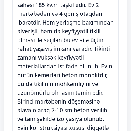
sahəsi 185 kv.m təşkil edir. Ev 2
mərtəbədən və 4 geniş otaqdan
ibarətdir. Həm yerləşmə baxımından
əlverişli, həm də keyfiyyətli tikili
olması ilə seçilən bu ev ailə üçün
rahat yaşayış imkanı yaradır. Tikinti
zamanı yüksək keyfiyyətli
materiallardan istifadə olunub. Evin
bütün kəmərləri beton monolitdir,
bu da tikilinin möhkəmliyini və
uzunömürlü olmasını təmin edir.
Birinci mərtəbənin döşəməsinə
əlavə olaraq 7-10 sm beton verilib
və tam şəkildə izolyasiya olunub.
Evin konstruksiyası xüsusi diqqətlə