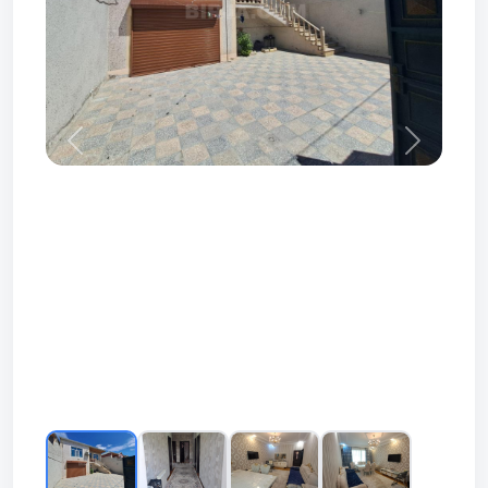
Prev
Next