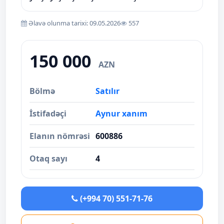
Əlavə olunma tarixi: 09.05.2026
557
150 000
AZN
Bölmə
Satılır
İstifadəçi
Aynur xanım
Elanın nömrəsi
600886
Otaq sayı
4
(+994 70) 551-71-76