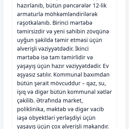
hazırlanıb, bütün pəncərələr 12-lik
armaturla möhkəmləndirilərək
raşotkalanıb. Birinci mərtəbə
təmirsizdir və yeni sahibin zövqünə
uyğun şəkildə təmir etməsi üçün
əlverişli vəziyyətdədir. İkinci
mərtəbə isə tam təmirlidir və
yaşayış üçün hazır vəziyyətdədir. Ev
əşyasız satılır. Kommunal baxımdan
bütün şərait mövcuddur – qaz, su,
işıq və digər bütün kommunal xətlər
çəkilib. Ətrafında market,
poliklinika, məktəb və digər vacib
iaşə obyektləri yerləşdiyi üçün
yaşayış üçün çox əlverişli məkandır.