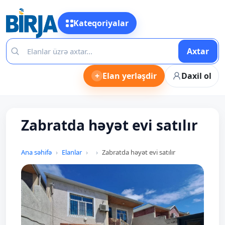
Kateqoriyalar
Axtar
+
Elan yerləşdir
Daxil ol
Zabratda həyət evi satılır
Ana səhifə
Elanlar
Zabratda həyət evi satılır