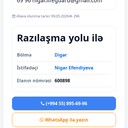
69 96
nigar.lifeguard@gmail.com
Əlavə olunma tarixi: 09.05.2026
296
Razılaşma yolu ilə
Bölmə
Digər
İstifadəçi
Nigar Efendiyeva
Elanın nömrəsi
600898
(+994 55) 895-69-96
WhatsApp ilə yazın