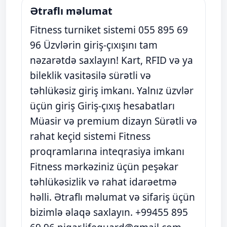
Ətraflı məlumat
Fitness turniket sistemi 055 895 69
96 Üzvlərin giriş-çıxışını tam
nəzarətdə saxlayın! Kart, RFID və ya
bileklik vasitəsilə sürətli və
təhlükəsiz giriş imkanı. Yalnız üzvlər
üçün giriş Giriş-çıxış hesabatları
Müasir və premium dizayn Sürətli və
rahat keçid sistemi Fitness
proqramlarına inteqrasiya imkanı
Fitness mərkəziniz üçün peşəkar
təhlükəsizlik və rahat idarəetmə
həlli. Ətraflı məlumat və sifariş üçün
bizimlə əlaqə saxlayın. +99455 895