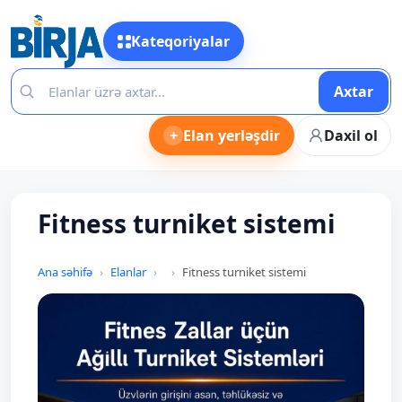
Kateqoriyalar
Axtar
+
Elan yerləşdir
Daxil ol
Fitness turniket sistemi
Ana səhifə
Elanlar
Fitness turniket sistemi