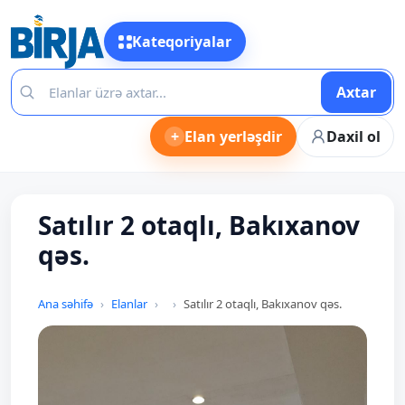
Kateqoriyalar
Axtar
+
Elan yerləşdir
Daxil ol
Satılır 2 otaqlı, Bakıxanov
qəs.
Ana səhifə
Elanlar
Satılır 2 otaqlı, Bakıxanov qəs.