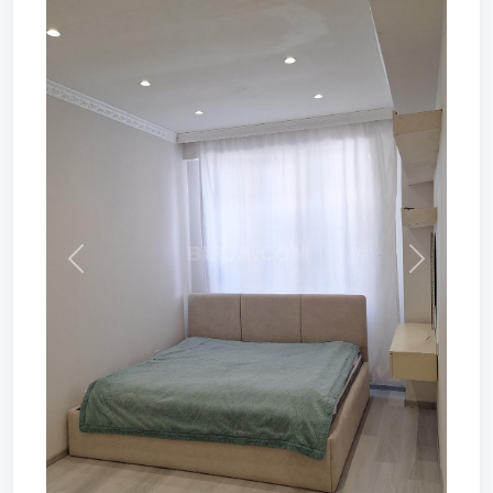
Prev
Next