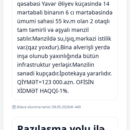
qəsəbəsi Yavər Əliyev küçəsində 14
mərtəbəli binanın 6 cı mərtəbəsində
ümumi sahəsi 55 kv.m olan 2 otaqlı
tam təmirli və əşyalı mənzil
satılır.Mənzildə su,işıq,mərkəzi istilik
var.(qaz yoxdur).Bina əlverişli yerdə
inşa olunub yaxınlığında bütün
infrastruktur yerləşir.Mənzilin
sənədi kupçadır.İpotekaya yararlıdır.
QİYMƏT=123 000.azn. OFİSİN
XİDMƏT HAQQI-1%.
Əlavə olunma tarixi: 09.05.2026
449
Razılaşma yolu ilə