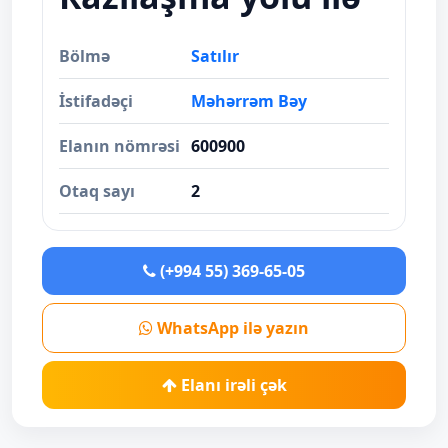
Bölmə
Satılır
İstifadəçi
Məhərrəm Bəy
Elanın nömrəsi
600900
Otaq sayı
2
(+994 55) 369-65-05
WhatsApp ilə yazın
Elanı irəli çək