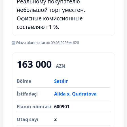
Реальному покупателю
небольшой торг уместен.
Офисные комиссионные
составляют 1 %.
Əlavə olunma tarixi: 09.05.2026
626
163 000
AZN
Bölmə
Satılır
İstifadəçi
Alida x. Qudratova
Elanın nömrəsi
600901
Otaq sayı
2