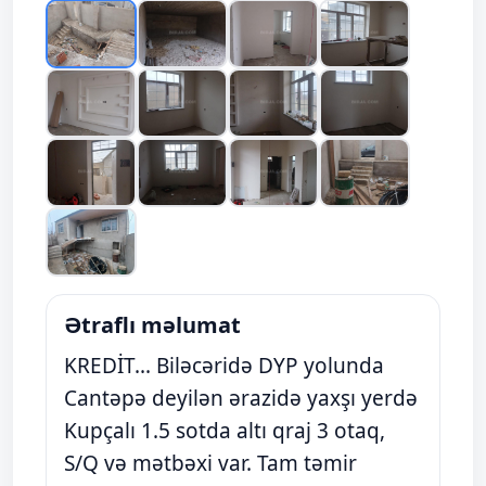
Ətraflı məlumat
KREDİT... Biləcəridə DYP yolunda
Cantəpə deyilən ərazidə yaxşı yerdə
Kupçalı 1.5 sotda altı qraj 3 otaq,
S/Q və mətbəxi var. Tam təmir