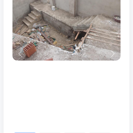
Prev
Next