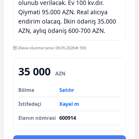
olunub veriləcək. Ev 100 kv.dır.
Qiyməti 95.000 AZN. Real alıcıya
endirim olacaq. İlkin ödəniş 35.000
AZN, aylıq ödəniş 600-700 AZN.
Əlavə olunma tarixi: 09.05.2026
593
35 000
AZN
Bölmə
Satılır
İstifadəçi
Xəyal m
Elanın nömrəsi
600914