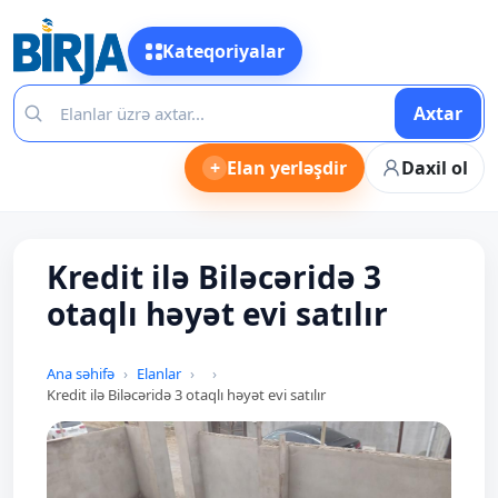
Kateqoriyalar
Axtar
+
Elan yerləşdir
Daxil ol
Kredit ilə Biləcəridə 3
otaqlı həyət evi satılır
Ana səhifə
Elanlar
Kredit ilə Biləcəridə 3 otaqlı həyət evi satılır